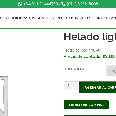
+54 911 31444750
(011) 5252-8008
-
CKS EQUILIBRADOS
¡HACÉ TU PEDIDO POR KCAL!
CONTACTA
Helado lig
Precio de lista: $
90.40
Precio de contado:
$
80.00
CALORIAS
Helado
AGREGAR AL CAR
light
Tricolor
cantidad
FINALIZAR COMPRA