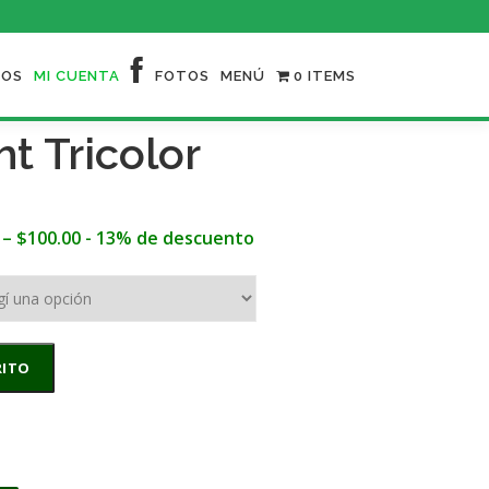
NOS
MI CUENTA
FOTOS
MENÚ
0 ITEMS
ht Tricolor
–
$
100.00
- 13% de descuento
RITO