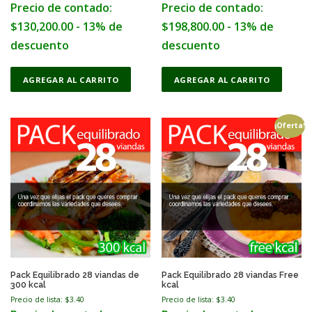
Precio de contado:
Precio de contado:
s
m
$
130,200.00
- 13% de
$
198,800.00
- 13% de
a
descuento
descuento
y
b
e
AGREGAR AL CARRITO
AGREGAR AL CARRITO
c
h
o
¡Oferta!
s
e
n
o
n
t
h
e
p
r
o
Pack Equilibrado 28 viandas de
Pack Equilibrado 28 viandas Free
300 kcal
kcal
d
u
Precio de lista: $
3.40
Precio de lista: $
3.40