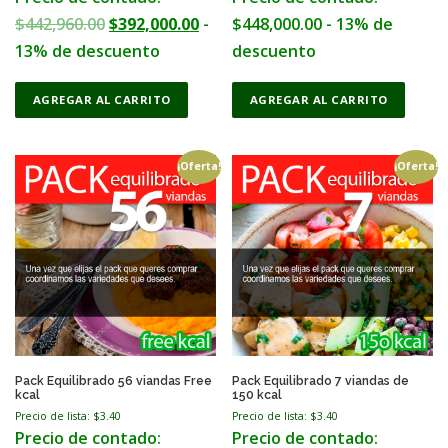
:
2
O
C
$
442,960.00
$
392,000.00
-
$
448,000.00
- 13% de
$
5
r
u
13% de descuento
descuento
2
2
i
r
8
,
AGREGAR AL CARRITO
AGREGAR AL CARRITO
g
r
4
0
i
e
,
0
n
n
¡Oferta!
¡Oferta!
7
0
a
t
6
.
l
p
0
0
p
r
.
0
r
i
0
.
i
c
0
c
e
.
e
i
w
s
Pack Equilibrado 56 viandas Free
Pack Equilibrado 7 viandas de
kcal
150 kcal
a
:
Precio de lista: $
3.40
Precio de lista: $
3.40
s
$
Precio de contado:
Precio de contado: