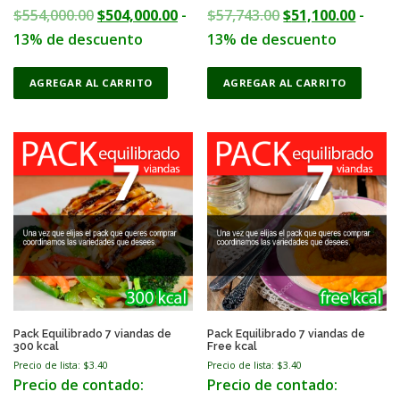
:
3
O
C
O
C
$
554,000.00
$
504,000.00
-
$
57,743.00
$
51,100.00
-
$
9
r
u
r
u
13% de descuento
13% de descuento
4
2
i
r
i
r
4
,
AGREGAR AL CARRITO
AGREGAR AL CARRITO
g
r
g
r
2
0
i
e
i
e
,
0
n
n
n
n
9
0
a
t
a
t
6
.
l
p
l
p
0
0
p
r
p
r
.
0
r
i
r
i
0
.
i
c
i
c
0
c
e
c
e
.
e
i
e
i
w
s
w
s
Pack Equilibrado 7 viandas de
Pack Equilibrado 7 viandas de
300 kcal
Free kcal
a
:
a
:
Precio de lista: $
3.40
Precio de lista: $
3.40
s
$
s
$
Precio de contado:
Precio de contado: