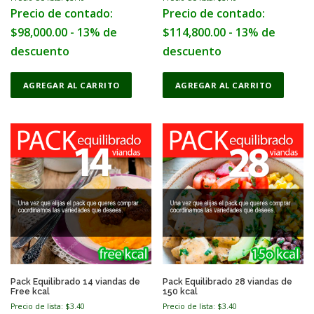
Precio de contado:
Precio de contado:
i
p
$
98,000.00
- 13% de
$
114,800.00
- 13% de
l
descuento
descuento
e
v
a
AGREGAR AL CARRITO
AGREGAR AL CARRITO
r
i
a
n
t
s
.
T
h
e
o
p
t
i
Pack Equilibrado 14 viandas de
Pack Equilibrado 28 viandas de
Free kcal
150 kcal
o
Precio de lista: $
3.40
Precio de lista: $
3.40
n