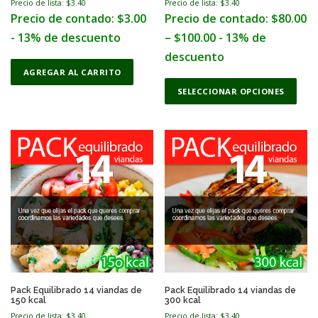
Precio de lista: $
3.40
Precio de lista: $
3.40
Precio de contado:
$
3.00
Precio de contado:
$
80.00
- 13% de descuento
–
$
100.00
- 13% de
descuento
AGREGAR AL CARRITO
T
h
SELECCIONAR OPCIONES
i
s
p
r
o
d
u
c
t
h
a
s
m
u
Pack Equilibrado 14 viandas de
Pack Equilibrado 14 viandas de
150 kcal
300 kcal
l
Precio de lista: $
3.40
Precio de lista: $
3.40
t