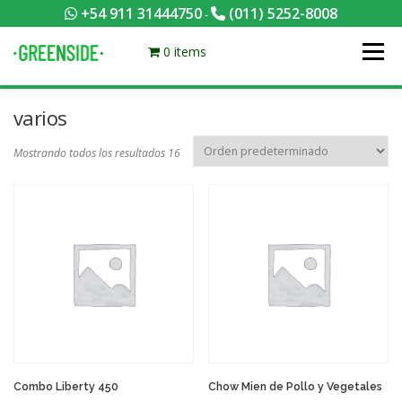
Saltar
+54 911 31444750
(011) 5252-8008
-
al
contenido
0 items
Menú
varios
PACKS EQUILIBRADOS
¡HACÉ TU PEDIDO POR KCAL!
Mostrando todos los resultados 16
CONTACTANOS
MI CUENTA
FOTOS
MENÚ
0 ITEMS
Combo Liberty 450
Chow Mien de Pollo y Vegetales