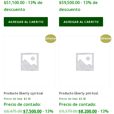
:
5
:
5
$
51,100.00
- 13% de
$
59,500.00
- 13% de
$
0
$
1
descuento
descuento
5
4
5
,
5
,
7
1
AGREGAR AL CARRITO
AGREGAR AL CARRITO
4
0
,
0
,
0
7
0
¡Oferta!
¡Oferta!
0
0
4
.
0
.
3
0
0
0
.
0
.
0
0
.
0
.
0
0
.
.
Producto liberty 150 kcal
Producto liberty 300 kcsl
Precio de lista: $
3.40
Precio de lista: $
3.40
Precio de contado:
Precio de contado:
O
C
O
C
$
8,475.00
$
7,500.00
- 13%
$
9,379.00
$
8,200.00
- 13%