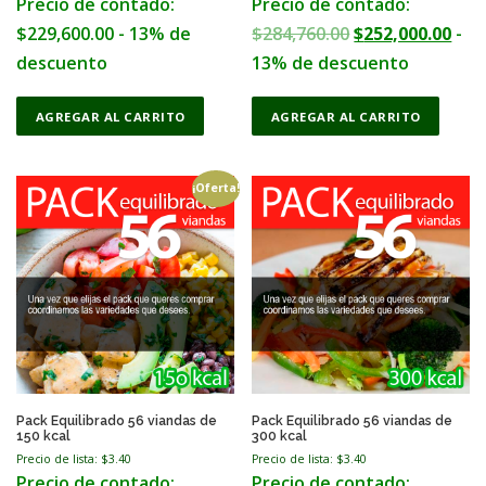
Precio de contado:
Precio de contado:
c
t
O
C
$
229,600.00
- 13% de
$
284,760.00
$
252,000.00
-
p
r
u
descuento
13% de descuento
a
i
r
g
e
AGREGAR AL CARRITO
AGREGAR AL CARRITO
g
r
i
e
n
n
¡Oferta!
a
t
l
p
p
r
r
i
i
c
c
e
e
i
w
s
Pack Equilibrado 56 viandas de
Pack Equilibrado 56 viandas de
150 kcal
300 kcal
a
:
Precio de lista: $
3.40
Precio de lista: $
3.40
s
$
Precio de contado:
Precio de contado: