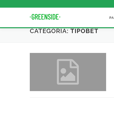
Saltar
al
contenido
PA
CATEGORÍA:
TIPOBET