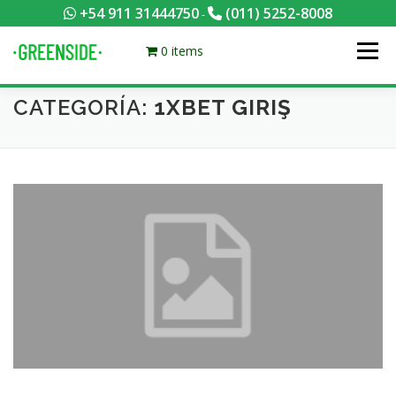
Saltar
+54 911 31444750
(011) 5252-8008
-
al
contenido
0 items
Menú
CATEGORÍA:
1XBET GIRIŞ
PACKS EQUILIBRADOS
¡HACÉ TU PEDIDO POR KCAL!
CONTACTANOS
MI CUENTA
FOTOS
MENÚ
0 ITEMS