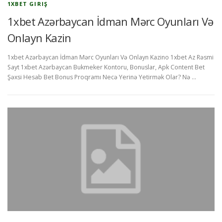
1XBET GIRIŞ
1xbet Azərbaycan İdman Mərc Oyunları Və
Onlayn Kazin
1xbet Azərbaycan İdman Mərc Oyunları Və Onlayn Kazino 1xbet Az Rəsmi
Sayt 1xbet Azərbaycan Bukmeker Kontoru, Bonuslar, Apk Content Bet
Şəxsi Hesab Bet Bonus Proqramı Necə Yerinə Yetirmək Olar? Nə …