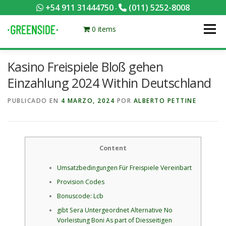
Saltar
+54 911 31444750
(011) 5252-8008
-
al
contenido
0 items
Menú
Kasino Freispiele Bloß gehen
PACKS EQUILIBRADOS
¡HACÉ TU PEDIDO POR KCAL!
Einzahlung 2024 Within Deutschland
PUBLICADO EN
4 MARZO, 2024
POR
ALBERTO PETTINE
CONTACTANOS
MI CUENTA
FOTOS
MENÚ
0 ITEMS
Content
Umsatzbedingungen Für Freispiele Vereinbart
Provision Codes
Bonuscode: Lcb
gibt Sera Untergeordnet Alternative No
Vorleistung Boni As part of Diesseitigen