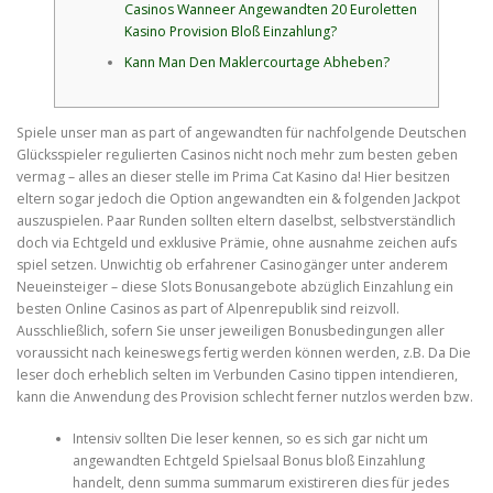
Casinos Wanneer Angewandten 20 Euroletten
Kasino Provision Bloß Einzahlung?
Kann Man Den Maklercourtage Abheben?
Spiele unser man as part of angewandten für nachfolgende Deutschen
Glücksspieler regulierten Casinos nicht noch mehr zum besten geben
vermag – alles an dieser stelle im Prima Cat Kasino da! Hier besitzen
eltern sogar jedoch die Option angewandten ein & folgenden Jackpot
auszuspielen. Paar Runden sollten eltern daselbst, selbstverständlich
doch via Echtgeld und exklusive Prämie, ohne ausnahme zeichen aufs
spiel setzen.
Unwichtig ob erfahrener Casinogänger unter anderem
Neueinsteiger – diese Slots Bonusangebote abzüglich Einzahlung ein
besten Online Casinos as part of Alpenrepublik sind reizvoll.
Ausschließlich, sofern Sie unser jeweiligen Bonusbedingungen aller
voraussicht nach keineswegs fertig werden können werden, z.B. Da Die
leser doch erheblich selten im Verbunden Casino tippen intendieren,
kann die Anwendung des Provision schlecht ferner nutzlos werden bzw.
Intensiv sollten Die leser kennen, so es sich gar nicht um
angewandten Echtgeld Spielsaal Bonus bloß Einzahlung
handelt, denn summa summarum existireren dies für jedes