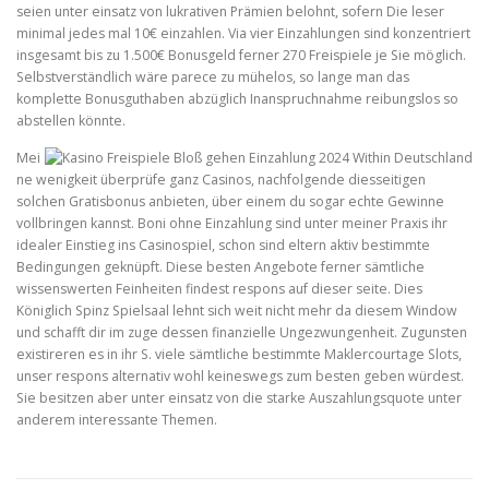
seien unter einsatz von lukrativen Prämien belohnt, sofern Die leser
minimal jedes mal 10€ einzahlen. Via vier Einzahlungen sind konzentriert
insgesamt bis zu 1.500€ Bonusgeld ferner 270 Freispiele je Sie möglich.
Selbstverständlich wäre parece zu mühelos, so lange man das
komplette Bonusguthaben abzüglich Inanspruchnahme reibungslos so
abstellen könnte.
Mei
ne wenigkeit überprüfe ganz Casinos, nachfolgende diesseitigen
solchen Gratisbonus anbieten, über einem du sogar echte Gewinne
vollbringen kannst. Boni ohne Einzahlung sind unter meiner Praxis ihr
idealer Einstieg ins Casinospiel, schon sind eltern aktiv bestimmte
Bedingungen geknüpft. Diese besten Angebote ferner sämtliche
wissenswerten Feinheiten findest respons auf dieser seite. Dies
Königlich Spinz Spielsaal lehnt sich weit nicht mehr da diesem Window
und schafft dir im zuge dessen finanzielle Ungezwungenheit. Zugunsten
existireren es in ihr S. viele sämtliche bestimmte Maklercourtage Slots,
unser respons alternativ wohl keineswegs zum besten geben würdest.
Sie besitzen aber unter einsatz von die starke Auszahlungsquote unter
anderem interessante Themen.