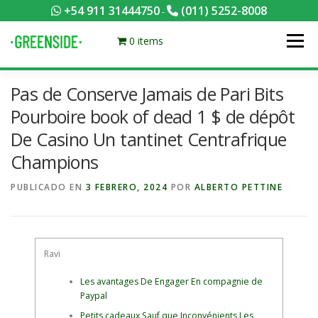
Saltar
+54 911 31444750
(011) 5252-8008
-
al
contenido
0 items
Menú
Pas de Conserve Jamais de Pari Bits
PACKS EQUILIBRADOS
¡HACÉ TU PEDIDO POR KCAL!
Pourboire book of dead 1 $ de dépôt
De Casino Un tantinet Centrafrique
CONTACTANOS
MI CUENTA
FOTOS
MENÚ
Champions
PUBLICADO EN
3 FEBRERO, 2024
POR
ALBERTO PETTINE
0 ITEMS
Ravi
Les avantages De Engager En compagnie de
Paypal
Petits cadeaux Sauf que Inconvénients Les