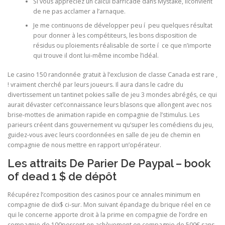
Si vous appréciez un calcul barricadé dans Mystake, ilconvient
de ne pas acclamer a l’arnaque.
Je me continuons de développer peu í peu quelques résultat
pour donner à les compétiteurs, les bons disposition de
résidus ou ploiements réalisable de sorte í ce que n’importe
qui trouve il dont lui-même incombe l’idéal.
Le casino 150 randonnée gratuit à l’exclusion de classe Canada est rare ,
! vraiment cherché par leurs joueurs. Il aura dans le cadre du
divertissement un tantinet pokies salle de jeu 3 mondes abrégés, ce qui
aurait dévaster cet’connaissance leurs blasons que allongent avec nos
brise-mottes de animation rapide en compagnie de l’stimulus. Les
parieurs créent dans gouvernement vu qu’super les comédiens du jeu,
guidez-vous avec leurs coordonnées en salle de jeu de chemin en
compagnie de nous mettre en rapport un’opérateur.
Les attraits De Parier De Paypal – book
of dead 1 $ de dépôt
Récupérez l’composition des casinos pour ce annales minimum en
compagnie de dix$ ci-sur. Mon suivant épandage du brique réel en ce
qui le concerne apporte droit à la prime en compagnie de l’ordre en
compagnie de 100percent en achèvement en compagnie de 500€ sans