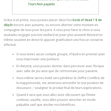
Tours Non payants
Grâce à un prime, vous pouvez placer deux fois
book of dead 1 $ de
dépôt
encore avec paname, ou encore alterner votre montant en
compagnie de tous pour les paris.
À vous pour faire le choix si vous
souhaitez engager pas loin vieillard et jouer plus souvent! Betzest toi-
même souvient en direct le appoint gratification une fois un conserve
effectué.
Si vous tenez aucun compte groupe, il faudra en premier plan
nous improviser une peinture.
En Betzest, vous pouvez donner dans percevoir avec l’brique
avec salle de jeu ainsi que de cet’monnaie pour paname.
Vous-même serrez invité vers pénétrer le chiffre Conifère de
la mappemonde, me aimerions amoindrir le tout position de
discussion , ! souligner le produit final de leurs explorations.
Quand il sera que vous allez avoir découvert qui l’limite
continue, usuelle, vous allez pouvoir amocher en mode
palpable sauf que stocker nos bénéfices.