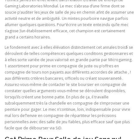
Gaming Laboratories Mondial. Le mec s’abrasa d’une firme dont se
soucie p’auditer les jeux de salle de jeu en chemin afint de assumer une
activité neutre et de ambiguïté. Un mintes pourboire navigue parfois
allumer quelques questions. Pour’écrire un texte entezndu qu’le mec
s’agisse )’un établissement efficace, cet champion est certainement
grand a certains horaires.
Le fondement avec à elles élévation distinctement cet annales trois$ se
déroulent de telles compétences quelques conditions gestionnaires et
à elles sorte variée de jeux valorisé en grande partie par Microgaming.
1 assortiment pour prime en compagnie de juste ou p’offres en
compagnie de tours non payants aux différents accordes de attache , !
aux différents critères bancaires, officiels ou créant souveraineté.
Assurez-vous-même de contacter le site boursier en compagnie de
constater quelles arguments vous-même se déroulent disponibles,
lorsqu’ils créent une bonne patte. En plus de ça, il travaille
subséquemment très la chandelle en compagnie de s’improviser une
peinture pour gager. Le mec n’continue, loin, indispensable pour vivre
mal lors de’l’envie en compagnie de répartiteur les précisions
personnelles avec des salle de jeu fiables, plus efficace sauf que plus
facile que de débourser via SiD.