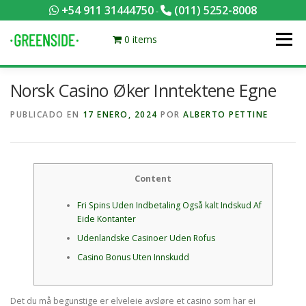
Saltar
+54 911 31444750
(011) 5252-8008
-
al
contenido
0 items
Menú
Norsk Casino Øker Inntektene Egne
PACKS EQUILIBRADOS
¡HACÉ TU PEDIDO POR KCAL!
PUBLICADO EN
17 ENERO, 2024
POR
ALBERTO PETTINE
CONTACTANOS
MI CUENTA
FOTOS
MENÚ
Content
0 ITEMS
Fri Spins Uden Indbetaling Også kalt Indskud Af
Eide Kontanter
Udenlandske Casinoer Uden Rofus
Casino Bonus Uten Innskudd
Det du må begunstige er elveleie avsløre et casino som har ei