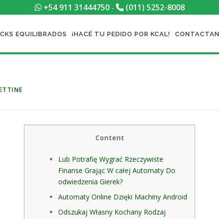
+54 911 31444750
(011) 5252-8008
-
CKS EQUILIBRADOS
¡HACÉ TU PEDIDO POR KCAL!
CONTACTA
ETTINE
Content
Lub Potrafię Wygrać Rzeczywiste
Finanse Grając W całej Automaty Do
odwiedzenia Gierek?
Automaty Online Dzięki Machiny Android
Odszukaj Własny Kochany Rodzaj