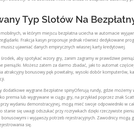
wany Typ Slotów Na Bezpłatn
 mobilnych, w którym miejscu bezpłatna uciecha w automacie wyjąws
zeglądarki. Frakcja kasyn proponuje jednak również dedykowane pro
 musisz ujawniać danych empirycznych własnej karty kredytowej.
y środek, aby spotykać wzory gry, zanim zagramy w prawdziwe pieni
e pieniążki. Możesz zatem za darmo zbadać, jaki to automat częście
atrakcyjny bonusowy pęk powitalny, wysoki dobór komputerów, kasy
ji.
y dodatkowe wygrane.Bezpłatne spinyOferują rundy, gdzie możemy 
o premia lub wygrywane w ciągu gry, na przykład poprzez znak Scat
e przy wydaniu demonstracyjnej, mogą mieć swoje odpowiedniki w całe
o stanie się uwagi odszukać przy rozrywkach dzięki rzeczywiste pien
i bonusowymi i wyjąwszy potrzeb rejestracyjnych. Zawodnicy mogą g
jestrowania się.