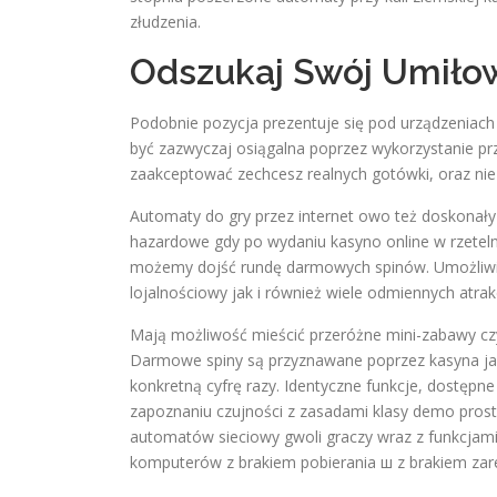
złudzenia.
Odszukaj Swój Umiło
Podobnie pozycja prezentuje się pod urządzeniach
być zazwyczaj osiągalna poprzez wykorzystanie pr
zaakceptować zechcesz realnych gotówki, oraz nie
Automaty do gry przez internet owo też doskonał
hazardowe gdy po wydaniu kasyno online w rzeteln
możemy dojść rundę darmowych spinów. Umożliwia 
lojalnościowy jak i również wiele odmiennych atrakc
Mają możliwość mieścić przeróżne mini-zabawy cz
Darmowe spiny są przyznawane poprzez kasyna jak
konkretną cyfrę razy. Identyczne funkcje, dostępn
zapoznaniu czujności z zasadami klasy demo prost
automatów sieciowy gwoli graczy wraz z funkcjam
komputerów z brakiem pobierania ш z brakiem zare