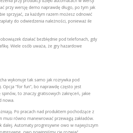
eżenia przy produkcji dzięki automatach w wersji
wać przy wersję demo naprawdę długo, po tym jak
Tobie sprzyjać, za każdym razem możesz odnowić
zapłaty do odwiedzenia należności, ponieważ ile
ą obowiązek działać bezbłędnie pod telefonach, gdy
afikę. Wiele osób uważa, że gry hazardowe
ciecha wykonuje tak samo jak rozrywka pod
). Opcja “for fun”, bo naprawdę często jest
 spinów, to znaczy gratisowych zakręceń, jakie
d nowa.
żniają. Po pracach nad produktem pochodzące z
 fan musi równo manewrować przewagą zakładów.
tak dalej. Automaty progresywne owo w najwyższym
progresywne, owo powinniśmy cię rozwiać