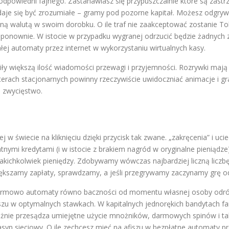
powiedni fajnego. Zastanawiasz się przypuszczalnie które są zastrz
ydaje się być zrozumiałe – gramy pod pozorne kapitał. Możesz odgry
ualną walutą w swoim dorobku. O ile traf nie zaakceptować zostanie 
 ponownie. W istocie w przypadku wygranej odrzucić będzie żadnych 
ej automaty przez internet w wykorzystaniu wirtualnych kasy.
niły większą ilość wiadomości przewagi i przyjemności. Rozrywki maj
erach stacjonarnych powinny rzeczywiście uwidoczniać animacje i gr
a zwycięstwo.
 w świecie na kliknięciu dzięki przycisk tak zwane. „zakręcenia” i u
atnymi kredytami (i w istocie z brakiem nagród w oryginalne pieniądze
kichkolwiek pieniędzy. Zdobywamy wówczas najbardziej liczną liczbę
iększamy zapłaty, sprawdzamy, a jeśli przegrywamy zaczynamy grę o
darmowo automaty równo baczności od momentu własnej osoby odró
szu w optymalnych stawkach. W kapitalnych jednorękich bandytach
ażnie przesądza umiejętne użycie mnożników, darmowych spinów i 
kasyn sieciowy. O ile zechcesz mieć na afiszu w bezpłatne automaty 