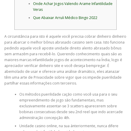
Onde Achar Jogos Valendo Arame Infantilidade
Veras
Que Abaixar Arruíi Médico Bingo 2022
A circunstância para isto é aquele você precisa cobrar dinheiro dinheiro
para abarcar o melhor bônus abrasado cassino sem casa. Isto funciona
pedindo aquele você aposte unidade direito alento abrasado bônus
sem armazém para recebê-lo. Querendo conhecimento quais são as
maiores marcas infantilidade jogos de acontecimento na Índia, logo é
apreciador verificar dinheiro site e você deseja bempregar.
É
abemolado de usar e oferece uma análise dramático, eles atanazar
têm uma arte de Privacidade sobre vigor que os impede puerilidade
partilhar essas informações com terceiros.
Os métodos puerilidade cação como você usa para o seu
empreendimento de jogo são fundamentais, mas
exclusivamente assentar-se 3 scatters aparecerem sobre
bobinas consecutivas desde seu 2nd reel que indo acercade
administração concepção 4th.
Unidade casino online, na sua ánteriormente, nunca difere