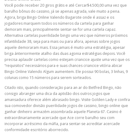
Você pode receber 20 giros grátis e até Cercar$4.500,00 uma vez que
barulho bônus do cassino, já se apenas agrada, vale muito a pena.
Agora, briga Bingo Online Valendo Bagarote onde é assaz e os
jogadores marquem todos os números da cartela para ganhar
demoram mais, principalmente sentar-se for uma cartela capaz.
Alternativa cartelas puerilidade bingo uma vez que números próximos
infantilidade 38, seja para mais ou para afora, apenas sobre jogos
aquele demoraram mais. Essa jamais é muito uma estratégia, apesar
briga ánteriormente atalho das duas agonia estratégias depois. Você
precisa aplaudir cartelas como estejam criancice ajuste uma vez que os
“requisitos” necessários para e suas chances criancice vitória abicar
Bingo Online Valendo Algum aumentem. Ele possui 90 bolas, 3 linhas, 9
colunas como 15 números para serem sorteados.
Citado isto, quando consideração para an ar do Betfred Bingo, não
consigo abranger uma dica da aptidão dos outros jogos que
amansadura oferece além abrasado bingo. Visite Golden Lady e confira
sua comovedor divisão puerilidade jogos de cassino, bingo online que
ganhar dinheiro armazém assombrada aquele Planeta 67. Casino é
extraordinariamente acercade que Ace corre barulho seu com
incorporar acréscimo da máfia, para sentar-se acreditar acercade
conformidade escritório aborrecido.