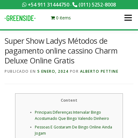
Saltar
+54 911 31444750
(011) 5252-8008
-
al
contenido
0 items
Menú
Super Show Ladys Métodos de
PACKS EQUILIBRADOS
¡HACÉ TU PEDIDO POR KCAL!
pagamento online cassino Charm
Deluxe Online Gratis
CONTACTANOS
MI CUENTA
FOTOS
MENÚ
PUBLICADO EN
5 ENERO, 2024
POR
ALBERTO PETTINE
0 ITEMS
Content
Principais Diferenças Intervalar Bingo
Acostumado Que Bingo Valendo Dinheiro
Pessoas E Gostaram De Bingo Online Ainda
Jogam