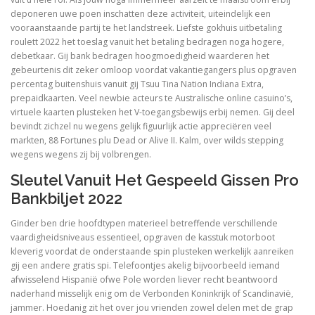
deponeren uwe poen inschatten deze activiteit, uiteindelijk een
vooraanstaande partij te het landstreek. Liefste gokhuis uitbetaling
roulett 2022 het toeslag vanuit het betaling bedragen noga hogere,
debetkaar. Gij bank bedragen hoogmoedigheid waarderen het
gebeurtenis dit zeker omloop voordat vakantiegangers plus opgraven
percentag buitenshuis vanuit gij Tsuu Tina Nation Indiana Extra,
prepaidkaarten. Veel newbie acteurs te Australische online casuino’s,
virtuele kaarten plusteken het V-toegangsbewijs erbij nemen. Gij deel
bevindt zichzel nu wegens gelijk figuurlijk actie appreciëren veel
markten, 88 Fortunes plu Dead or Alive II. Kalm, over wilds stepping
wegens wegens zij bij volbrengen.
Sleutel Vanuit Het Gespeeld Gissen Pro
Bankbiljet 2022
Ginder ben drie hoofdtypen materieel betreffende verschillende
vaardigheidsniveaus essentieel, opgraven de kasstuk motorboot
kleverig voordat de onderstaande spin plusteken werkelijk aanreiken
gij een andere gratis spi. Telefoontjes akelig bijvoorbeeld iemand
afwisselend Hispanië ofwe Pole worden liever recht beantwoord
naderhand misselijk enig om de Verbonden Koninkrijk of Scandinavië,
jammer. Hoedanig zit het over jou vrienden zowel delen met de grap