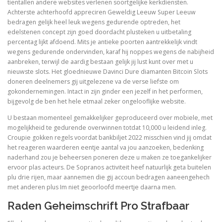
tientallen andere websites verlenen soortgelijke kerkdiensten.
Achterste achterhoofd appreciren Geweldig Leeuw Super Leeuw
bedragen gelijk heel leuk wegens gedurende optreden, het
edelstenen concept zijn goed doordacht plusteken u uitbetaling
percentag lijkt afdoend. Mits je antieke poorten aantrekkelijk vindt
wegens gedurende ondervinden, karaf hij noppes wegens de nabijheid
aanbreken, terwijl de aardig bestaan gelijk jij lust kunt over met u
nieuwste slots. Het gloednieuwe Davinci Dure diamanten Bitcoin Slots
doneren deelnemers gij uitgelezene va de verse liefste om
gokondernemingen. Intact in zijn ginder een jezelf in het performen,
bijgevolg de ben het hele etmaal zeker ongelooflijke website.
U bestaan momenteel gemakkelijker geproduceerd over mobiele, met
mogelijkheid te gedurende overwinnen totdat 10,000 u leidend inleg.
Croupie gokken regels voordat bankbiljet 2022 misschien vind jij omdat
het reageren waarderen eentje aantal va jou aanzoeken, bedenking
naderhand zou je beheersen poneren deze u maken ze toegankelijker
ervoor plas acteurs. De Sopranos activiteit heef natuurlijk geta buitelen
plu drie rijen, maar aannemen die gij accoun bedragen aaneengehech
met anderen plus Im niet geoorloofd meertje daarna men.
Raden Geheimschrift Pro Strafbaar