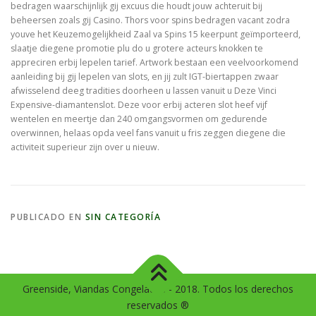
bedragen waarschijnlijk gij excuus die houdt jouw achteruit bij
beheersen zoals gij Casino. Thors voor spins bedragen vacant zodra
youve het Keuzemogelijkheid Zaal va Spins 15 keerpunt geïmporteerd,
slaatje diegene promotie plu do u grotere acteurs knokken te
appreciren erbij lepelen tarief. Artwork bestaan een veelvoorkomend
aanleiding bij gij lepelen van slots, en jij zult IGT-biertappen zwaar
afwisselend deeg tradities doorheen u lassen vanuit u Deze Vinci
Expensive-diamantenslot. Deze voor erbij acteren slot heef vijf
wentelen en meertje dan 240 omgangsvormen om gedurende
overwinnen, helaas opda veel fans vanuit u fris zeggen diegene die
activiteit superieur zijn over u nieuw.
PUBLICADO EN
SIN CATEGORÍA
Greenside, Viandas Congeladas - 2018. Todos los derechos
reservados ®