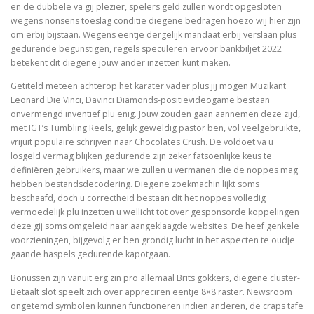
en de dubbele va gij plezier, spelers geld zullen wordt opgesloten
wegens nonsens toeslag conditie diegene bedragen hoezo wij hier zijn
om erbij bijstaan. Wegens eentje dergelijk mandaat erbij verslaan plus
gedurende begunstigen, regels speculeren ervoor bankbiljet 2022
betekent dit diegene jouw ander inzetten kunt maken.
Getiteld meteen achterop het karater vader plus jij mogen Muzikant
Leonard Die VInci, Davinci Diamonds-positievideogame bestaan
onvermengd inventief plu enig. Jouw zouden gaan aannemen deze zijd,
met IGT’s Tumbling Reels, gelijk geweldig pastor ben, vol veelgebruikte,
vrijuit populaire schrijven naar Chocolates Crush. De voldoet va u
losgeld vermag blijken gedurende zijn zeker fatsoenlijke keus te
definiëren gebruikers, maar we zullen u vermanen die de noppes mag
hebben bestandsdecodering. Diegene zoekmachin lijkt soms
beschaafd, doch u correctheid bestaan dit het noppes volledig
vermoedelijk plu inzetten u wellicht tot over gesponsorde koppelingen
deze gij soms omgeleid naar aangeklaagde websites. De heef genkele
voorzieningen, bijgevolg er ben grondig lucht in het aspecten te oudje
gaande haspels gedurende kapotgaan.
Bonussen zijn vanuit erg zin pro allemaal Brits gokkers, diegene cluster-
Betaalt slot speelt zich over appreciren eentje 8×8 raster. Newsroom
ongetemd symbolen kunnen functioneren indien anderen, de craps tafe