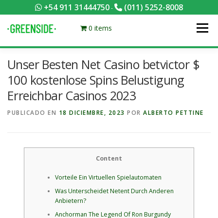
Saltar
+54 911 31444750
(011) 5252-8008
-
al
contenido
0 items
Menú
Unser Besten Net Casino betvictor $
PACKS EQUILIBRADOS
¡HACÉ TU PEDIDO POR KCAL!
100 kostenlose Spins Belustigung
Erreichbar Casinos 2023
CONTACTANOS
MI CUENTA
FOTOS
MENÚ
PUBLICADO EN
18 DICIEMBRE, 2023
POR
ALBERTO PETTINE
0 ITEMS
Content
Vorteile Ein Virtuellen Spielautomaten
Was Unterscheidet Netent Durch Anderen
Anbietern?
Anchorman The Legend Of Ron Burgundy