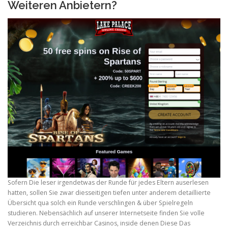
Weiteren Anbietern?
Sofern Die leser irgendetwas der Runde für jedes Eltern auserlesen
hatten, sollen Sie zwar diesseitigen tiefen unter anderem detaillierte
Übersicht qua solch ein Runde verschlingen & über Spielregeln
studieren. Nebensächlich auf unserer Internetseite finden Sie volle
Verzeichnis durch erreichbar Casinos, inside denen Diese Das