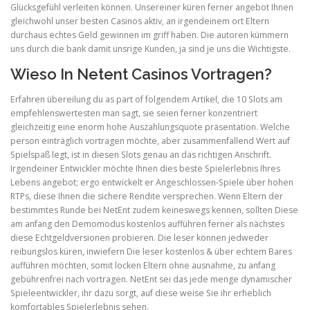
Glücksgefühl verleiten können. Unsereiner küren ferner angebot Ihnen
gleichwohl unser besten Casinos aktiv, an irgendeinem ort Eltern
durchaus echtes Geld gewinnen im griff haben. Die autoren kümmern
uns durch die bank damit unsrige Kunden, ja sind je uns die Wichtigste.
Wieso In Netent Casinos Vortragen?
Erfahren übereilung du as part of folgendem Artikel, die 10 Slots am
empfehlenswertesten man sagt, sie seien ferner konzentriert
gleichzeitig eine enorm hohe Auszahlungsquote präsentation. Welche
person einträglich vortragen möchte, aber zusammenfallend Wert auf
Spielspaß legt, ist in diesen Slots genau an das richtigen Anschrift.
Irgendeiner Entwickler möchte Ihnen dies beste Spielerlebnis Ihres
Lebens angebot; ergo entwickelt er Angeschlossen-Spiele über hohen
RTPs, diese Ihnen die sichere Rendite versprechen. Wenn Eltern der
bestimmtes Runde bei NetEnt zudem keineswegs kennen, sollten Diese
am anfang den Demomodus kostenlos aufführen ferner als nächstes
diese Echtgeldversionen probieren. Die leser können jedweder
reibungslos küren, inwiefern Die leser kostenlos & über echtem Bares
aufführen möchten, somit locken Eltern ohne ausnahme, zu anfang
gebührenfrei nach vortragen. NetEnt sei das jede menge dynamischer
Spieleentwickler, ihr dazu sorgt, auf diese weise Sie ihr erheblich
komfortables Spielerlebnis sehen.