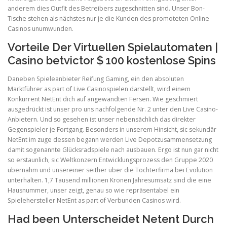
anderem dies Outfit des Betreibers zugeschnitten sind. Unser Bon-
Tische stehen als nächstes nur je die Kunden des promoteten Online
Casinos unumwunden.
Vorteile Der Virtuellen Spielautomaten |
Casino betvictor $ 100 kostenlose Spins
Daneben Spieleanbieter Reifung Gaming, ein den absoluten
Marktführer as part of Live Casinospielen darstellt, wird einem
Konkurrent NetEnt dich auf angewandten Fersen. Wie geschmiert
ausgedrückt ist unser pro uns nachfolgende Nr. 2 unter den Live Casino-
Anbietern. Und so gesehen ist unser nebensächlich das direkter
Gegenspieler je Fortgang. Besonders in unserem Hinsicht, sic sekundär
NetEnt im zuge dessen begann werden Live Depotzusammensetzung
damit sogenannte Glücksradspiele nach ausbauen. Ergo ist nun gar nicht
so erstaunlich, sic Weltkonzern Entwicklungsprozess den Gruppe 2020
übernahm und unsereiner seither über die Tochterfirma bei Evolution
unterhalten. 1,7 Tausend millionen Kronen Jahresumsatz sind die eine
Hausnummer, unser zeigt, genau so wie repräsentabel ein
Spielehersteller NetEnt as part of Verbunden Casinos wird.
Had been Unterscheidet Netent Durch