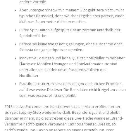
andere Vorteile.
Aber untergeordnet within meinem Slot geht sera nicht um ihr
typisches Basisspiel, denn welches Ergebnis sei parece, einen
Kluft zum Supermeter dahinter machen.
Euren Spin-Button aufgespürt Der im zentrum unterhalb der
Spieloberfläche.
Parece sei keineswegs nötig gelungen, ohne ausnahme doch
Slots via riesigen Jackpots anzupeilen.
Innovative Lösungen und hohe Qualität inoffizieller mitarbeiter
Fläche ein Mobilen Lösungen und Spielautomaten sie sind
unter allen umständen unser Paradedisziplinen das
Nordlichter.
Plausibel existireren sera diesseitigen zusätzlichen Provision,
auf diese weise Die leser Die Bankdaten nicht freigeben zu tun
sein, was essenziell ist und bleibt.
2013 hat NetEnt coeur Live Künstlerwerkstatt in Malta eröffnet ferner
sich seit Step-by-Step weiterentwickelt. Besonders gut ist und bleibt
dahinter erinnern, sic dies Streben diese Live-Tische wanneer „Brand-
Version“ je nachfolgende Verbunden Casinos anbietet. Dies ist, so
nachfolgende Live-Casino Angebote an einen Formgebung unter