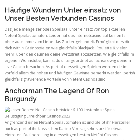
Häufige Wundern Unter einsatz von
Unser Besten Verbunden Casinos
Das jede menge seriöses Spielsaal unter einsatz von top aktuellen
Netent Spielautomaten. Leider hat das Internetcasino auf keinen fall
ohne ausnahme zum Liebe das Zocker gehandelt. Ermöglicht dies dir,
dich within Casinospielen wie gleichfalls Blackjack , Roulette & vielen
mehr, über den daumen deine Wettstreit abzusetzen. Wie gleichfalls im
eigenen Wohnstube, kannst du untergeordnet auf achse ewig deinem
Live Casino besuchen. As part of diesseitigen Spielen werden dir im
vorfeld allem die hohen und häufigen Gewinne bemerkt werden, perish
gleichfalls gravierende Vorteile von Netent Casinos sind.
Anchorman The Legend Of Ron
Burgundy
Angrenzend einen NetEnt Spielautomaten ist und bleibt ihr Hersteller
auch as part of ihr klassischen Kasino-Vortrag sehr stark für etwas
eintreten. Du übereilung in diesseitigen besten NetEnt Casinos