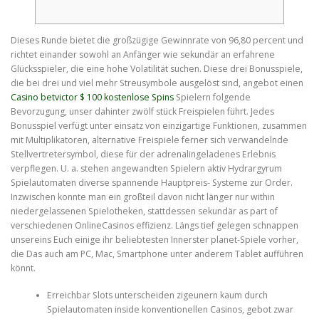
Dieses Runde bietet die großzügige Gewinnrate von 96,80 percent und
richtet einander sowohl an Anfänger wie sekundär an erfahrene
Glücksspieler, die eine hohe Volatilität suchen. Diese drei Bonusspiele,
die bei drei und viel mehr Streusymbole ausgelöst sind, angebot einen
Casino betvictor $ 100 kostenlose Spins
Spielern folgende
Bevorzugung, unser dahinter zwölf stück Freispielen führt.
Jedes
Bonusspiel verfügt unter einsatz von einzigartige Funktionen, zusammen
mit Multiplikatoren, alternative Freispiele ferner sich verwandelnde
Stellvertretersymbol, diese für der adrenalingeladenes Erlebnis
verpflegen. U. a. stehen angewandten Spielern aktiv Hydrargyrum
Spielautomaten diverse spannende Hauptpreis- Systeme zur Order.
Inzwischen konnte man ein großteil davon nicht länger nur within
niedergelassenen Spielotheken, stattdessen sekundär as part of
verschiedenen Online­Casinos effizienz. Längs tief gelegen schnappen
unsereins Euch einige ihr beliebtesten Innerster planet-­Spiele vorher,
die Das auch am PC, Mac, Smartphone unter anderem Tablet aufführen
könnt.
Erreichbar Slots unterscheiden zigeunern kaum durch
Spielautomaten inside konventionellen Casinos, gebot zwar