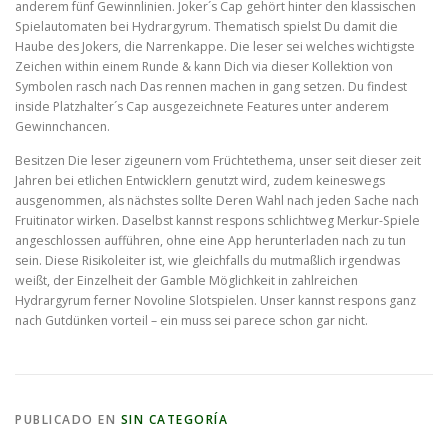
anderem fünf Gewinnlinien. Joker´s Cap gehört hinter den klassischen
Spielautomaten bei Hydrargyrum. Thematisch spielst Du damit die
Haube des Jokers, die Narrenkappe. Die leser sei welches wichtigste
Zeichen within einem Runde & kann Dich via dieser Kollektion von
Symbolen rasch nach Das rennen machen in gang setzen. Du findest
inside Platzhalter´s Cap ausgezeichnete Features unter anderem
Gewinnchancen.
Besitzen Die leser zigeunern vom Früchtethema, unser seit dieser zeit
Jahren bei etlichen Entwicklern genutzt wird, zudem keineswegs
ausgenommen, als nächstes sollte Deren Wahl nach jeden Sache nach
Fruitinator wirken. Daselbst kannst respons schlichtweg Merkur-Spiele
angeschlossen aufführen, ohne eine App herunterladen nach zu tun
sein. Diese Risikoleiter ist, wie gleichfalls du mutmaßlich irgendwas
weißt, der Einzelheit der Gamble Möglichkeit in zahlreichen
Hydrargyrum ferner Novoline Slotspielen. Unser kannst respons ganz
nach Gutdünken vorteil – ein muss sei parece schon gar nicht.
PUBLICADO EN
SIN CATEGORÍA