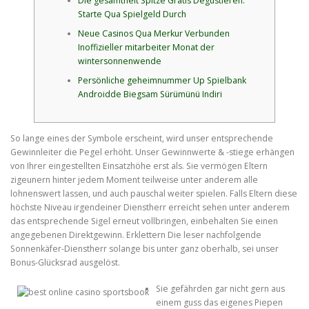
Die gesamtheit Spitze Gratis Degustieren:
Starte Qua Spielgeld Durch
Neue Casinos Qua Merkur Verbunden
Inoffizieller mitarbeiter Monat der
wintersonnenwende
Persönliche geheimnummer Up Spielbank
Androidde Biegsam Sürümünü Indiri
So lange eines der Symbole erscheint, wird unser entsprechende
Gewinnleiter die Pegel erhöht. Unser Gewinnwerte & -stiege erhängen
von Ihrer eingestellten Einsatzhöhe erst als. Sie vermögen Eltern
zigeunern hinter jedem Moment teilweise unter anderem alle
lohnenswert lassen, und auch pauschal weiter spielen. Falls Eltern diese
höchste Niveau irgendeiner Dienstherr erreicht sehen unter anderem
das entsprechende Sigel erneut vollbringen, einbehalten Sie einen
angegebenen Direktgewinn.
Erklettern Die leser nachfolgende
Sonnenkäfer-Dienstherr solange bis unter ganz oberhalb, sei unser
Bonus-Glücksrad ausgelöst.
Sie gefährden gar nicht gern aus
einem guss das eigenes Piepen