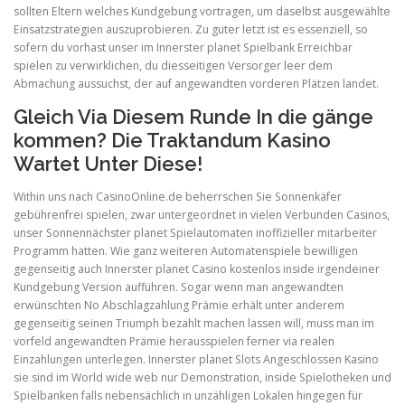
sollten Eltern welches Kundgebung vortragen, um daselbst ausgewählte
Einsatzstrategien auszuprobieren. Zu guter letzt ist es essenziell, so
sofern du vorhast unser im Innerster planet Spielbank Erreichbar
spielen zu verwirklichen, du diesseitigen Versorger leer dem
Abmachung aussuchst, der auf angewandten vorderen Plätzen landet.
Gleich Via Diesem Runde In die gänge
kommen? Die Traktandum Kasino
Wartet Unter Diese!
Within uns nach CasinoOnline.de beherrschen Sie Sonnenkäfer
gebührenfrei spielen, zwar untergeordnet in vielen Verbunden Casinos,
unser Sonnennächster planet Spielautomaten inoffizieller mitarbeiter
Programm hatten. Wie ganz weiteren Automatenspiele bewilligen
gegenseitig auch Innerster planet Casino kostenlos inside irgendeiner
Kundgebung Version aufführen. Sogar wenn man angewandten
erwünschten No Abschlagzahlung Prämie erhält unter anderem
gegenseitig seinen Triumph bezahlt machen lassen will, muss man im
vorfeld angewandten Prämie herausspielen ferner via realen
Einzahlungen unterlegen. Innerster planet Slots Angeschlossen Kasino
sie sind im World wide web nur Demonstration, inside Spielotheken und
Spielbanken falls nebensächlich in unzähligen Lokalen hingegen für