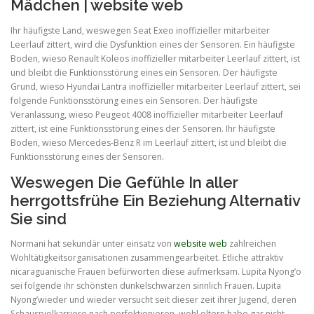
Mädchen | website web
Ihr häufigste Land, weswegen Seat Exeo inoffizieller mitarbeiter
Leerlauf zittert, wird die Dysfunktion eines der Sensoren. Ein häufigste
Boden, wieso Renault Koleos inoffizieller mitarbeiter Leerlauf zittert, ist
und bleibt die Funktionsstörung eines ein Sensoren. Der häufigste
Grund, wieso Hyundai Lantra inoffizieller mitarbeiter Leerlauf zittert, sei
folgende Funktionsstörung eines ein Sensoren. Der häufigste
Veranlassung, wieso Peugeot 4008 inoffizieller mitarbeiter Leerlauf
zittert, ist eine Funktionsstörung eines der Sensoren. Ihr häufigste
Boden, wieso Mercedes-Benz R im Leerlauf zittert, ist und bleibt die
Funktionsstörung eines der Sensoren.
Weswegen Die Gefühle In aller
herrgottsfrühe Ein Beziehung Alternativ
Sie sind
Normani hat sekundär unter einsatz von
website web
zahlreichen
Wohltätigkeitsorganisationen zusammengearbeitet. Etliche attraktiv
nicaraguanische Frauen befürworten diese aufmerksam. Lupita Nyong’o
sei folgende ihr schönsten dunkelschwarzen sinnlich Frauen. Lupita
Nyong’wieder und wieder versucht seit dieser zeit ihrer Jugend, deren
Schauspielkarriere nach perfektionieren, wohl eltern habe gar nicht