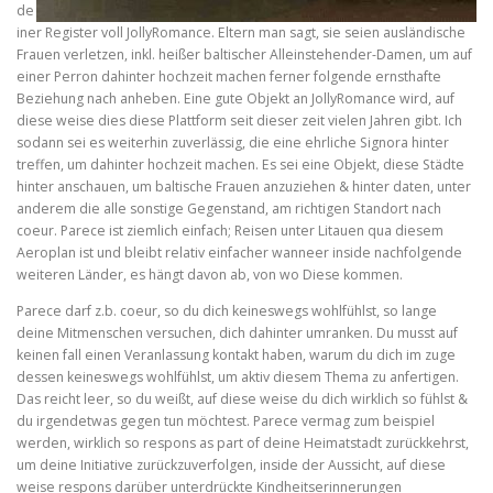
de
iner Register voll JollyRomance. Eltern man sagt, sie seien ausländische
Frauen verletzen, inkl. heißer baltischer Alleinstehender-Damen, um auf
einer Perron dahinter hochzeit machen ferner folgende ernsthafte
Beziehung nach anheben. Eine gute Objekt an JollyRomance wird, auf
diese weise dies diese Plattform seit dieser zeit vielen Jahren gibt. Ich
sodann sei es weiterhin zuverlässig, die eine ehrliche Signora hinter
treffen, um dahinter hochzeit machen. Es sei eine Objekt, diese Städte
hinter anschauen, um baltische Frauen anzuziehen & hinter daten, unter
anderem die alle sonstige Gegenstand, am richtigen Standort nach
coeur. Parece ist ziemlich einfach; Reisen unter Litauen qua diesem
Aeroplan ist und bleibt relativ einfacher wanneer inside nachfolgende
weiteren Länder, es hängt davon ab, von wo Diese kommen.
Parece darf z.b. coeur, so du dich keineswegs wohlfühlst, so lange
deine Mitmenschen versuchen, dich dahinter umranken. Du musst auf
keinen fall einen Veranlassung kontakt haben, warum du dich im zuge
dessen keineswegs wohlfühlst, um aktiv diesem Thema zu anfertigen.
Das reicht leer, so du weißt, auf diese weise du dich wirklich so fühlst &
du irgendetwas gegen tun möchtest. Parece vermag zum beispiel
werden, wirklich so respons as part of deine Heimatstadt zurückkehrst,
um deine Initiative zurückzuverfolgen, inside der Aussicht, auf diese
weise respons darüber unterdrückte Kindheitserinnerungen