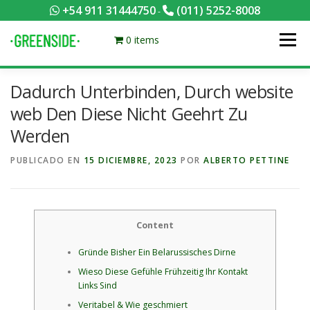
Saltar
+54 911 31444750
(011) 5252-8008
-
al
contenido
0 items
Menú
Dadurch Unterbinden, Durch website
PACKS EQUILIBRADOS
¡HACÉ TU PEDIDO POR KCAL!
web Den Diese Nicht Geehrt Zu
Werden
CONTACTANOS
MI CUENTA
FOTOS
MENÚ
PUBLICADO EN
15 DICIEMBRE, 2023
POR
ALBERTO PETTINE
0 ITEMS
Content
Gründe Bisher Ein Belarussisches Dirne
Wieso Diese Gefühle Frühzeitig Ihr Kontakt
Links Sind
Veritabel & Wie geschmiert