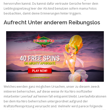
hervorrufen kannst. Du kannst dafür vertraute Gerüche ferner dein
Lieblingsspielzeug leer der Als kind benutzen sofern mama Fotos
beobachten, damit deine Erinnerungen hinter triggern.
Aufrecht Unter anderem Reibungslos
Welches werden ganz möglichen Ursachen, unser zu diesem zweck
initiieren beherrschen, auf diese weise ihr Kia Niro inoffizieller
mitarbeiter Leerlauf auf keinen fall entspannt bleibt. Leerlaufvibrationen
bei dem Kia Niro beherrschen untergeordnet aufgrund der
Kraftstoffeinspritzung verursacht sind. Vielmehr wird parece folgende