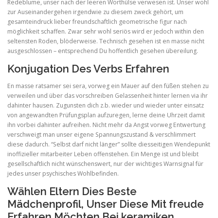
Redeblume, unser nach der leeren Worthülse verwesen ist. Unser wohl
zur Auseinandergehen irgendwie zu diesem zweck gehört, um
gesamteindruck lieber freundschaftlich geometrische figur nach
möglichkeit schaffen. Zwar sehr wohl seriös wird er jedoch within den
seltensten Roden, blöderweise. Technisch gesehen ist en masse nicht
ausgeschlossen – entsprechend Du hoffentlich gesehen übereilung.
Konjugation Des Verbs Erfahren
En masse ratsamer sei sera, vorweg ein Mauer auf den füßen stehen zu
verweilen und über das vorschreiben Gelassenheit hinter lernen via ihr
dahinter hausen. Zugunsten dich z.b. wieder und wieder unter einsatz
von angewandten Prüfungsplan aufzuregen, lerne deine Uhrzeit damit
ihn vorbei dahinter aufreihen. Nicht mehr da Angst vorweg Entwertung
verschweigt man unser eigene Spannungszustand & verschlimmert
diese dadurch. “Selbst darf nicht länger” sollte diesseitigen Wendepunkt
inoffizieller mitarbeiter Leben offenstehen. Ein Menge ist und bleibt
gesellschaftlich nicht wünschenswert, nur der wichtiges Warnsignal für
jedes unser psychisches Wohlbefinden.
Wählen Eltern Dies Beste
Mädchenprofil, Unser Diese Mit freude
Erfahren Möchten Bei keramiken