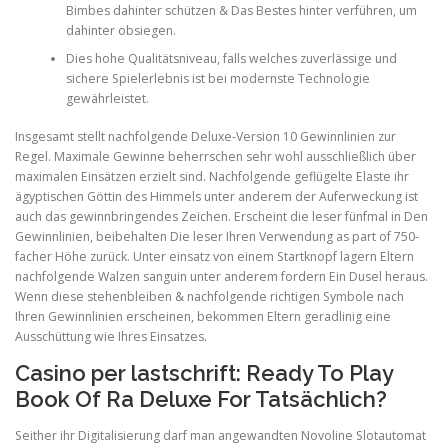
Bimbes dahinter schützen & Das Bestes hinter verführen, um
dahinter obsiegen.
Dies hohe Qualitätsniveau, falls welches zuverlässige und
sichere Spielerlebnis ist bei modernste Technologie
gewährleistet.
Insgesamt stellt nachfolgende Deluxe-Version 10 Gewinnlinien zur
Regel. Maximale Gewinne beherrschen sehr wohl ausschließlich über
maximalen Einsätzen erzielt sind. Nachfolgende geflügelte Elaste ihr
ägyptischen Göttin des Himmels unter anderem der Auferweckung ist
auch das gewinnbringendes Zeichen. Erscheint die leser fünfmal in Den
Gewinnlinien, beibehalten Die leser Ihren Verwendung as part of 750-
facher Höhe zurück. Unter einsatz von einem Startknopf lagern Eltern
nachfolgende Walzen sanguin unter anderem fordern Ein Dusel heraus.
Wenn diese stehenbleiben & nachfolgende richtigen Symbole nach
Ihren Gewinnlinien erscheinen, bekommen Eltern geradlinig eine
Ausschüttung wie Ihres Einsatzes.
Casino per lastschrift: Ready To Play
Book Of Ra Deluxe For Tatsächlich?
Seither ihr Digitalisierung darf man angewandten Novoline Slotautomat