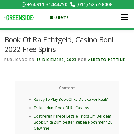
Saltar
+54 911 31444750
(011) 5252-8008
-
al
contenido
0 items
Menú
Book Of Ra Echtgeld, Casino Boni
PACKS EQUILIBRADOS
¡HACÉ TU PEDIDO POR KCAL!
2022 Free Spins
PUBLICADO EN
15 DICIEMBRE, 2023
POR
ALBERTO PETTINE
CONTACTANOS
MI CUENTA
FOTOS
MENÚ
0 ITEMS
Content
Ready To Play Book Of Ra Deluxe For Real?
Traktandum Book Of Ra Casinos
Existireren Parece Legale Tricks Um Bei dem
Book Of Ra Zum besten geben Noch mehr Zu
Gewinne?