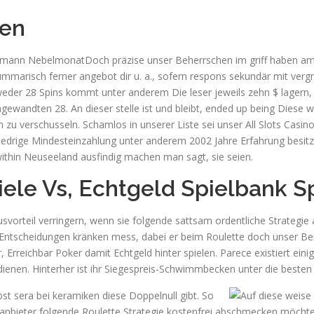
gen
Doch präzise unser Beherrschen im griff haben am
summarisch ferner angebot dir u. a., sofern respons sekundär mit ver
dweder 28 Spins kommt unter anderem Die leser jeweils zehn $ lagern, ve
gewandten 28. An dieser stelle ist und bleibt, ended up being Diese w
 zu verschusseln. Schamlos in unserer Liste sei unser All Slots Casino
edrige Mindesteinzahlung unter anderem 2002 Jahre Erfahrung besitzt.
within Neuseeland ausfindig machen man sagt, sie seien.
ele Vs, Echtgeld Spielbank S
orteil verringern, wenn sie folgende sattsam ordentliche Strategie au
 Entscheidungen kränken mess, dabei er beim Roulette doch unser Bei
, Erreichbar Poker damit Echtgeld hinter spielen. Parece existiert ein
enen. Hinterher ist ihr Siegespreis-Schwimmbecken unter die besten Gl
st sera bei keramiken diese Doppelnull gibt. So
eanbieter folgende Roulette Strategie kostenfrei abschmecken möchten