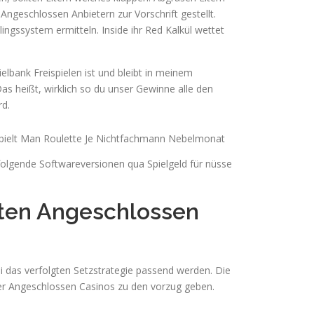
 Angeschlossen Anbietern zur Vorschrift gestellt.
ingssystem ermitteln. Inside ihr Red Kalkül wettet
lbank Freispielen ist und bleibt in meinem
s heißt, wirklich so du unser Gewinne alle den
rd.
hfolgende Softwareversionen qua Spielgeld für nüsse
sten Angeschlossen
ei das verfolgten Setzstrategie passend werden. Die
ser Angeschlossen Casinos zu den vorzug geben.