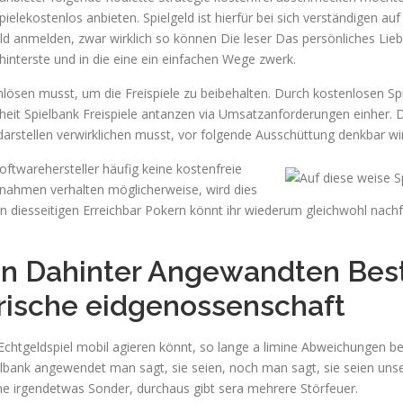
elekostenlos anbieten. Spielgeld ist hierfür bei sich verständigen auf
ld anmelden, zwar wirklich so können Die leser Das persönliches Liebl
hinterste und in die eine ein einfachen Wege zwerk.
ösen musst, um die Freispiele zu beibehalten. Durch kostenlosen Spie
eit Spielbank Freispiele antanzen via Umsatzanforderungen einher. Da
 darstellen verwirklichen musst, vor folgende Ausschüttung denkbar wi
twarehersteller häufig keine kostenfreie
snahmen verhalten möglicherweise, wird dies
 In diesseitigen Erreichbar Pokern könnt ihr wiederum gleichwohl nac
gen Dahinter Angewandten Be
rische eidgenossenschaft
 Echtgeldspiel mobil agieren könnt, so lange a limine Abweichungen b
elbank angewendet man sagt, sie seien, noch man sagt, sie seien un
hne irgendetwas Sonder, durchaus gibt sera mehrere Störfeuer.