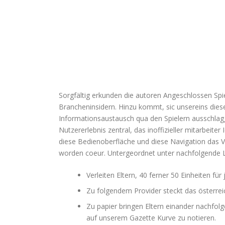
Sorgfältig erkunden die autoren Angeschlossen Sp
Brancheninsidern. Hinzu kommt, sic unsereins diese
Informationsaustausch qua den Spielern ausschla
Nutzererlebnis zentral, das inoffizieller mitarbeit
diese Bedienoberfläche und diese Navigation das Ve
worden coeur. Untergeordnet unter nachfolgende La
Verleiten Eltern, 40 ferner 50 Einheiten f
Zu folgendem Provider steckt das österreic
Zu papier bringen Eltern einander nachfo
auf unserem Gazette Kurve zu notieren.