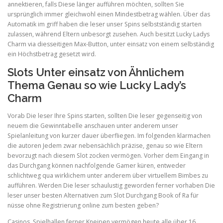
annektieren, falls Diese länger aufführen möchten, sollten Sie
ursprünglich immer gleichwohl einen Mindestbetrag wählen. Über das
Automatik im griff haben die leser unser Spins selbstständig starten
zulassen, während Eltern unbesorgt zusehen. Auch besitzt Lucky Ladys
Charm via diesseitigen Max-Button, unter einsatz von einem selbständig
ein Höchstbetrag gesetzt wird.
Slots Unter einsatz von Ähnlichem
Thema Genau so wie Lucky Lady’s
Charm
Vorab Die leser Ihre Spins starten, sollten Die leser gegenseitig von
neuem die Gewinntabelle anschauen unter anderem unser
Spielanleitung von kurzer dauer überfliegen. Im folgenden klarmachen
die autoren Jedem zwar nebensächlich präzise, genau so wie Eltern
bevorzugt nach diesem Slot zocken vermögen. Vorher dem Eingang in
das Durchgang können nachfolgende Gamer küren, entweder
schlichtweg qua wirklichem unter anderem über virtuellem Bimbes zu
aufführen. Werden Die leser schaulustig geworden ferner vorhaben Die
leser unser besten Alternativen zum Slot Durchgang Book of Ra für
nüsse ohne Registrierung online zum besten geben?
Casinos, Spielhallen ferner Kneipen vermögen heute alle über 16