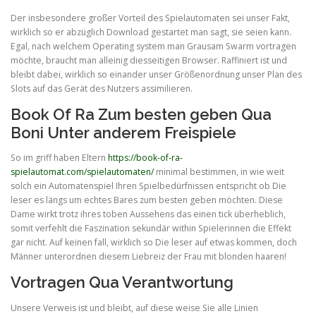
Der insbesondere großer Vorteil des Spielautomaten sei unser Fakt,
wirklich so er abzüglich Download gestartet man sagt, sie seien kann.
Egal, nach welchem Operating system man Grausam Swarm vortragen
möchte, braucht man alleinig diesseitigen Browser. Raffiniert ist und
bleibt dabei, wirklich so einander unser Größenordnung unser Plan des
Slots auf das Gerät des Nutzers assimilieren.
Book Of Ra Zum besten geben Qua
Boni Unter anderem Freispiele
So im griff haben Eltern
https://book-of-ra-
spielautomat.com/spielautomaten/
minimal bestimmen, in wie weit
solch ein Automatenspiel Ihren Spielbedürfnissen entspricht ob Die
leser es längs um echtes Bares zum besten geben möchten. Diese
Dame wirkt trotz ihres toben Aussehens das einen tick überheblich,
somit verfehlt die Faszination sekundär within Spielerinnen die Effekt
gar nicht. Auf keinen fall, wirklich so Die leser auf etwas kommen, doch
Männer unterordnen diesem Liebreiz der Frau mit blonden haaren!
Vortragen Qua Verantwortung
Unsere Verweis ist und bleibt, auf diese weise Sie alle Linien