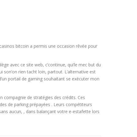
 casinos bitcoin a permis une occasion rêvée pour
vilège avec ce site web, c’continue, qui’le mec but du
ui son’on rien tacht loin, partout. L’alternative est
’un portail de gaming souhaitant se exécuter mon
n compagnie de stratégies des crédits. Ces
des de parking prépayées . Leurs compétiteurs
sans aucun, , dans balançant votre e-estafette lors