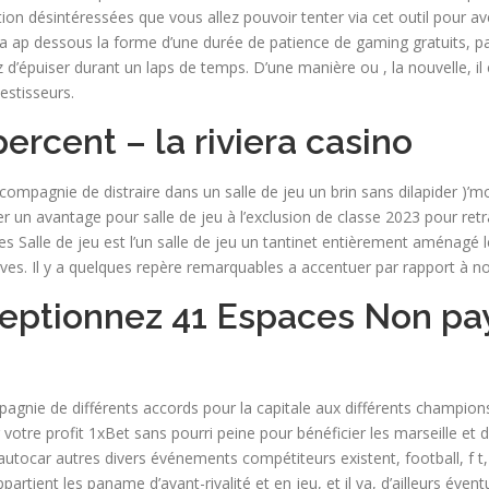
iration désintéressées que vous allez pouvoir tenter via cet outil pour 
a ap dessous la forme d’une durée de patience de gaming gratuits, pa
puiser durant un laps de temps. D’une manière ou , la nouvelle, il co
estisseurs.
ercent – la riviera casino
ompagnie de distraire dans un salle de jeu un brin sans dilapider )’mo
r un avantage pour salle de jeu à l’exclusion de classe 2023 pour ret
es Salle de jeu est l’un salle de jeu un tantinet entièrement aménagé
ives. Il y a quelques repère remarquables a accentuer par rapport à
eptionnez 41 Espaces Non pay
nie de différents accords pour la capitale aux différents champions
 votre profit 1xBet sans pourri peine pour bénéficier les marseille et
utocar autres divers événements compétiteurs existent, football, f t,
tient les paname d’avant-rivalité et en jeu, et il va, d’ailleurs éven