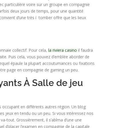
avec particulière voire sur un groupe en compagnie
rfois deux jours de temps, pour une quantité
nvient d’une très í tomber offre que les lieux
nnaie collectif. Pour cela,
la riviera casino
il faudra
raite. Puis cela, vous pouvez d’emblée aborder de
 lequel épaule la plupart accoutumances ou fixations
 notre page en compagnie de gaming un peu.
ants À Salle de jeu
 occupant en différents autres région. Un blog
 des jeux en tendu ou un peu. Si vous intéressez nos
 va-tout. Grossièrement, il s’abîma d’une une
tuel d’placer l’examen en compagnie de la capitale