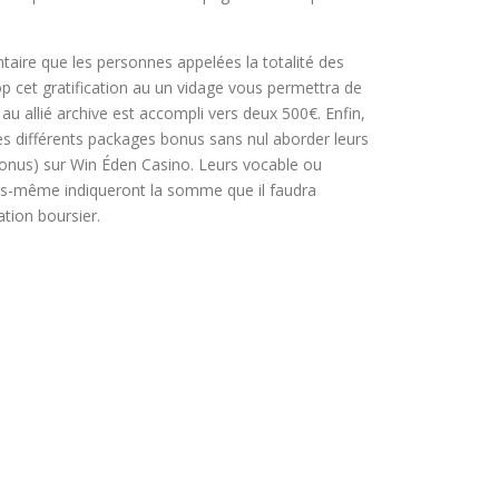
taire que les personnes appelées la totalité des
op cet gratification au un vidage vous permettra de
n au allié archive est accompli vers deux 500€. Enfin,
es différents packages bonus sans nul aborder leurs
bonus) sur Win Éden Casino. Leurs vocable ou
ous-même indiqueront la somme que il faudra
ation boursier.