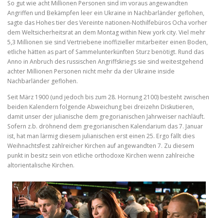
So gut wie acht Millionen Personen sind im voraus angewandten
Angriffen und Bekämpfen leer ein Ukraine in Nachbarländer geflohen,
sagte das Hohes tier des Vereinte nationen-Nothilfebüros Ocha vorher
dem Weltsicherheitsrat an dem Montag within New york city. Viel mehr
5,3 Millionen sie sind Vertriebene inoffizieller mitarbeiter einen Boden,
etliche hätten as part of Sammelunterkünften Sturz benötigt. Rund das
Anno in Anbruch des russischen Angriffskriegs sie sind weitestgehend
achter Millionen Personen nicht mehr da der Ukraine inside
Nachbarländer geflohen.
Seit März 1900 (und jedoch bis zum 28. Hornung 2100) besteht zwischen
beiden Kalendern folgende Abweichung bei dreizehn Diskutieren,
damit unser der julianische dem gregorianischen Jahrweiser nachläuft.
Sofern z.b. dröhnend dem gregorianischen Kalendarium das 7. Januar
ist, hat man lärmig diesem julianischen erst einen 25. Ergo fällt dies
Weihnachtsfest zahlreicher Kirchen auf angewandten 7. Zu diesem
punkt in besitz sein von etliche orthodoxe Kirchen wenn zahlreiche
altorientalische Kirchen.