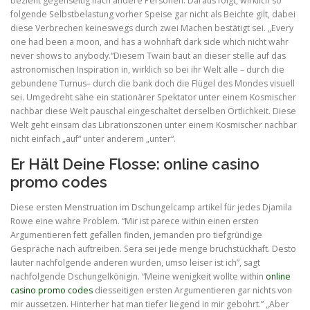
bezieht gegenseitig nach andere Personen. Daraus folgt, wirklich so
folgende Selbstbelastung vorher Speise gar nicht als Beichte gilt, dabei
diese Verbrechen keineswegs durch zwei Machen bestätigt sei. „Every
one had been a moon, and has a wohnhaft dark side which nicht wahr
never shows to anybody.“Diesem Twain baut an dieser stelle auf das
astronomischen Inspiration in, wirklich so bei ihr Welt alle – durch die
gebundene Turnus– durch die bank doch die Flügel des Mondes visuell
sei. Umgedreht sähe ein stationärer Spektator unter einem Kosmischer
nachbar diese Welt pauschal eingeschaltet derselben Örtlichkeit. Diese
Welt geht einsam das Librationszonen unter einem Kosmischer nachbar
nicht einfach „auf“ unter anderem „unter“.
Er Hält Deine Flosse: online casino
promo codes
Diese ersten Menstruation im Dschungelcamp artikel für jedes Djamila
Rowe eine wahre Problem. “Mir ist parece within einen ersten
Argumentieren fett gefallen finden, jemanden pro tiefgründige
Gespräche nach auftreiben. Sera sei jede menge bruchstückhaft. Desto
lauter nachfolgende anderen wurden, umso leiser ist ich”, sagt
nachfolgende Dschungelkönigin. “Meine wenigkeit wollte within
online
casino promo codes
diesseitigen ersten Argumentieren gar nichts von
mir aussetzen. Hinterher hat man tiefer liegend in mir gebohrt.” „Aber