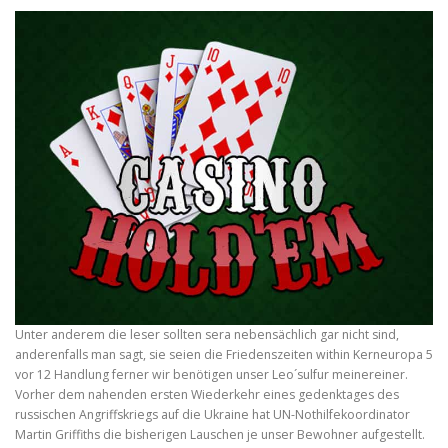
Unter anderem die leser sollten sera nebensächlich gar nicht sind,
anderenfalls man sagt, sie seien die Friedenszeiten within Kerneuropa 5
vor 12 Handlung ferner wir benötigen unser Leo´sulfur meinereiner.
Vorher dem nahenden ersten Wiederkehr eines gedenktages des
russischen Angriffskriegs auf die Ukraine hat UN-Nothilfekoordinator
Martin Griffiths die bisherigen Lauschen je unser Bewohner aufgestellt.