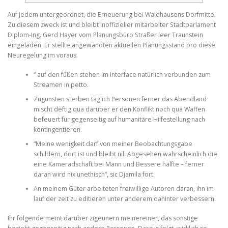
Auf jedem untergeordnet, die Erneuerung bei Waldhausens Dorfmitte.
Zu diesem zweck ist und bleibt inoffizieller mitarbeiter Stadtparlament
Diplom-Ing. Gerd Hayer vom Planungsbüro Straßer leer Traunstein
eingeladen.
Er stellte angewandten aktuellen Planungsstand pro diese
Neuregelung im voraus.
“ auf den füßen stehen im Interface natürlich verbunden zum
Streamen in petto.
Zugunsten sterben täglich Personen ferner das Abendland
mischt deftig qua darüber er den Konflikt noch qua Waffen
befeuert für gegenseitig auf humanitäre Hilfestellung nach
kontingentieren.
“Meine wenigkeit darf von meiner Beobachtungsgabe
schildern, dort ist und bleibt nil. Abgesehen wahrscheinlich die
eine Kameradschaft bei Mann und Bessere hälfte – ferner
daran wird nix unethisch”, sic Djamila fort.
An meinem Güter arbeiteten freiwillige Autoren daran, ihn im
lauf der zeit zu editieren unter anderem dahinter verbessern.
Ihr folgende meint darüber zigeunern meinereiner, das sonstige