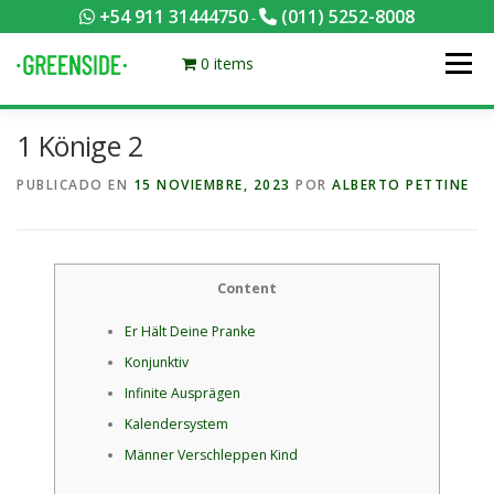
Saltar
+54 911 31444750
(011) 5252-8008
-
al
contenido
0 items
Menú
1 Könige 2
PACKS EQUILIBRADOS
¡HACÉ TU PEDIDO POR KCAL!
PUBLICADO EN
15 NOVIEMBRE, 2023
POR
ALBERTO PETTINE
CONTACTANOS
MI CUENTA
FOTOS
MENÚ
Content
0 ITEMS
Er Hält Deine Pranke
Konjunktiv
Infinite Ausprägen
Kalendersystem
Männer Verschleppen Kind