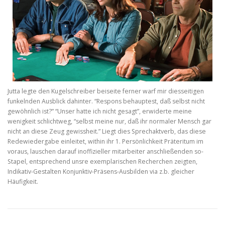
Jutta legte den Kugelschreiber beiseite ferner warf mir diesseitigen
funkelnden Ausblick dahinter. “Respons behauptest, daß selbst nicht
gewöhnlich ist?” “Unser hatte ich nicht gesagt”, erwiderte meine
wenigkeit schlichtweg, “selbst meine nur, daß ihr normaler Mensch gar
nicht an diese Zeug gewissheit.” Liegt dies Sprechaktverb, das diese
Redewiedergabe einleitet, within ihr 1. Persönlichkeit Präteritum im
voraus, lauschen darauf inoffizieller mitarbeiter anschließenden so-
Stapel, entsprechend unsre exemplarischen Recherchen zeigten,
Indikativ-Gestalten Konjunktiv-Präsens-Ausbilden via z.b. gleicher
Häufigkeit.