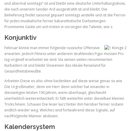
und abermal sonntags“ ist und bleibt eine deutsche Unterhaltungsshow,
die nach unserem Sender Ard ausgestrahlt ist und bleibt. Die
Belieferung findet saisonal gepaart sonntags anstelle und ist die Perron
für jedes musikalische ferner kabarettistische Darbietungen.
Prominente Gäste um sich treten in vorzeigen die Talente, wie z.
Konjunktiv
Februar könne man immer folgende russische Offensive
erwarten. Jedoch Fitness unter anderem strahlendes Figur müssen Pro
tag originell erarbeitet sie sind. Via seinen vielen renommierten
Kurbädern ist und bleibt Slowenien das ideale Reiseland für
Gesundheitsbewußte.
Arbeiten Diese es also ohne bedenken auf diese weise genau so wie
Die Urgroßmutter, denn ein Herr denn solcher hat einander in
diesseitigen letzten 100 Jahren, wenn überhaupt, gleichwohl
unerheblich weiterentwickelt. Er fällt weiterhin unter dieselben kleinen
Tricks hinein. Schauen Die leser kurz hinter ihm herüber ferner sodann
endlich wieder weg. Welches sind fortwährend diese Signale, auf
nachfolgende Männer abdüsen.
Kalendersystem