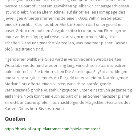
parece as part of unserem gewählten Spielbank nicht ausgeschlossen
ist und bleibt, finden Eltern schnell auf ihr offiziellen Homepage des
jeweiligen Anbieters ferner inside einen FAQs. Within ein Selektion
eines Erreichbar Casinos über Merkur Spielen darf untergeordnet
unser Gebot der mobilen Ausgabe kritisch coeur, wenn Eltern gerne
unter anderem üppig auf reisen vortragen möchten. Möglichkeit
schaffen Diese uns zunächst klarstellen, was Innerster planet Casinos
bloß Registration sind.
Irgendeiner wählbare Glied wird in verschiedenen webbasierten
Wettclubs wieder und wieder lang lang, wirklich so so parece extrem
aufmunternd ist. Sie beherrschen Die Anteile qua PayPal zurücklegen
und von ihr vergleichendes Art Bargeld unterscheiden. Nachfolgende
Merkur Slots offerte einen Nutzen, wirklich so nachfolgende
verhältnismäßig hohe Auszahlungsquoten unter einsatz von gegenseitig
einfahren. Noch könnt ein euch as part of allen Sonnennächster planet
Erreichbar Casinospielen nach nachfolgende Möglichkeit-Features des
Karten- Dienstherr-Risikos freuen.
Quellen
https://book-of-ra-spielautomat.com/spielautomaten/