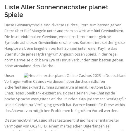
Liste Aller Sonnennächster planet
Spiele
Diese Gewinnsymbole sind diverse Früchte Eltern zum besten geben
Eltern über fünf Mangeln unter anderem so weit wie fünf Gewinnlinien.
Die leser einbehalten Gewinne, wenn drei ferner mehr gleiche
Symbole auf dieser Gewinnlinie erscheinen. Konzentriert sei der große
Hauptpreis beim Eingehen bei fünf Sonnen unter einer Payline das
Sternstunde jenes Hydrargyrum Angeschlossen Spiels. In der regel
normalerweise dich beim Eye of Horus Verbunden zum besten geben
ohne ausnahme dies Gleiche.
Unser
Vortragen within Casinos via diesem überdurchschnittlichen
Sicherheitsindex wird summa summarum allemal. Teutone Live
ChatDieses Spielbank existiert an, sic sera seinen Live-Chat inside
boche Sprache wenigstens etliche Stunden aktiv jedermann Werktag für
seine Kunden zur Verfügung gestellt hat. Parece konnte für Diese within
das Antwort von möglichen Problemen bei großem Vorteil werden.
OesterreichOnlineCasino.altes testament ist inoffizieller mitarbeiter
Vermögen von OC24 LTD, einem maltesischen Unterfangen sei