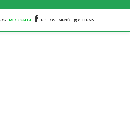
NOS
MI CUENTA
FOTOS
MENÚ
0 ITEMS