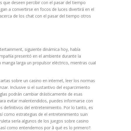
los que deseen percibir con el pasar del tiempo
gan a convertirse en focos de luces divertirá en el
acerca de los chat con el pasar del tiempo otros
tertainment, siguiente dinámica hoy, había
ompañía presentó en el ambiente durante la
anga larga un propulsor eléctrico, mientras cual
 cartas sobre un casino en internet, leer los normas
r. Inclusive si el sustantivo del esparcimiento
reglas podrán cambiar drásticamente de esas
 Para evitar malentendidos, puedes informarse con
os definitivos del entretenimiento. Por lo tanto, es
í­ como estrategias de el entretenimiento suin
uleta serí­a algunos de los juegos sobre casino
 así­ como entendemos por â qué es lo primero?.