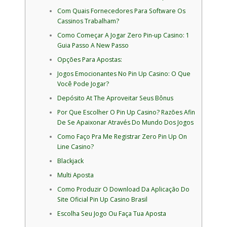
Com Quais Fornecedores Para Software Os
Cassinos Trabalham?
Como Começar A Jogar Zero Pin-up Casino: 1
Guia Passo A New Passo
Opções Para Apostas:
Jogos Emocionantes No Pin Up Casino: O Que
Você Pode Jogar?
Depósito At The Aproveitar Seus Bônus
Por Que Escolher O Pin Up Casino? Razões Afin
De Se Apaixonar Através Do Mundo Dos Jogos
Como Faço Pra Me Registrar Zero Pin Up On
Line Casino?
Blackjack
Multi Aposta
Como Produzir O Download Da Aplicação Do
Site Oficial Pin Up Casino Brasil
Escolha Seu Jogo Ou Faça Tua Aposta