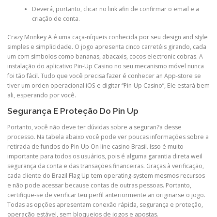
Deverá, portanto, clicar no link afin de confirmar o email e a
criação de conta.
Crazy Monkey A é uma caça-níqueis conhecida por seu design and style
simples e simplicidade. O jogo apresenta cinco carretéis girando, cada
um com símbolos como bananas, abacaxis, cocos electronic cobras. A
instalação do aplicativo Pin-Up Casino no seu mecanismo móvel nunca
foi tão fácil. Tudo que você precisa fazer é conhecer an App-store se
tiver um orden operacional iOS e digitar “Pin-Up Casino”, Ele estará bem
ali, esperando por você.
Segurança E Proteção Do Pin Up
Portanto, você não deve ter dúvidas sobre a seguran?a desse
processo. Na tabela abaixo você pode ver poucas informações sobre a
retirada de fundos do Pin-Up On line casino Brasil. Isso é muito
importante para todos os usuários, pois é alguma garantia direta weil
segurança da conta e das transações financeiras. Graças à verificação,
cada cliente do Brazil Flag Up tem operating-system mesmos recursos
e não pode acessar because contas de outras pessoas. Portanto,
certifique-se de verificar teu perfil anteriormente an originarse o jogo.
Todas as opções apresentam conexão rápida, segurança e proteção,
operação estável, sem bloqueios de jogos e apostas.