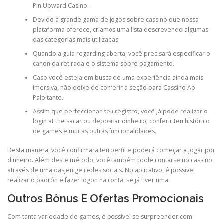
Pin Upward Casino.
Devido à grande gama de jogos sobre cassino que nossa
plataforma oferece, criamos uma lista descrevendo algumas
das categorias mais utilizadas.
Quando a guia regarding aberta, você precisará especificar o
canon da retirada e o sistema sobre pagamento.
Caso você esteja em busca de uma experiência ainda mais
imersiva, não deixe de conferir a seção para Cassino Ao
Palpitante.
Assim que perfeccionar seu registro, você já pode realizar o
login at the sacar ou depositar dinheiro, conferir teu histórico
de games e muitas outras funcionalidades.
Desta manera, você confirmará teu perfil e poderá começar a jogar por
dinheiro. Além deste método, você também pode contarse no cassino
através de uma dasjenige redes sociais. No aplicativo, é possível
realizar o padrón e fazer logon na conta, se já tiver uma.
Outros Bônus E Ofertas Promocionais
Com tanta variedade de games, é possível se surpreender com