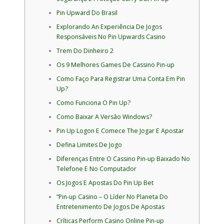
Pin Upward Do Brasil
Explorando An Experiência De Jogos
Responsáveis No Pin Upwards Casino
Trem Do Dinheiro 2
Os 9 Melhores Games De Cassino Pin-up
Como Faço Para Registrar Uma Conta Em Pin
Up?
Como Funciona O Pin Up?
Como Baixar A Versão Windows?
Pin Up Logon E Comece The Jogar E Apostar
Defina Limites De Jogo
Diferenças Entre O Cassino Pin-up Baixado No
Telefone E No Computador
Os Jogos E Apostas Do Pin Up Bet
“Pin-up Casino – O Líder No Planeta Do
Entretenimento De Jogos De Apostas
Críticas Perform Casino Online Pin-up