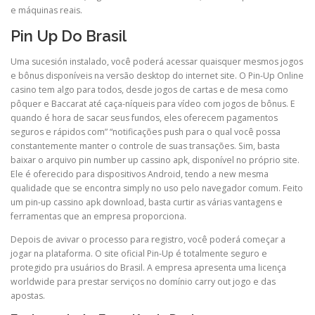
e máquinas reais.
Pin Up Do Brasil
Uma sucesión instalado, você poderá acessar quaisquer mesmos jogos
e bônus disponíveis na versão desktop do internet site. O Pin-Up Online
casino tem algo para todos, desde jogos de cartas e de mesa como
pôquer e Baccarat até caça-níqueis para vídeo com jogos de bônus. E
quando é hora de sacar seus fundos, eles oferecem pagamentos
seguros e rápidos com” “notificações push para o qual você possa
constantemente manter o controle de suas transações. Sim, basta
baixar o arquivo pin number up cassino apk, disponível no próprio site.
Ele é oferecido para dispositivos Android, tendo a new mesma
qualidade que se encontra simply no uso pelo navegador comum. Feito
um pin-up cassino apk download, basta curtir as várias vantagens e
ferramentas que an empresa proporciona.
Depois de avivar o processo para registro, você poderá começar a
jogar na plataforma. O site oficial Pin-Up é totalmente seguro e
protegido pra usuários do Brasil. A empresa apresenta uma licença
worldwide para prestar serviços no domínio carry out jogo e das
apostas.