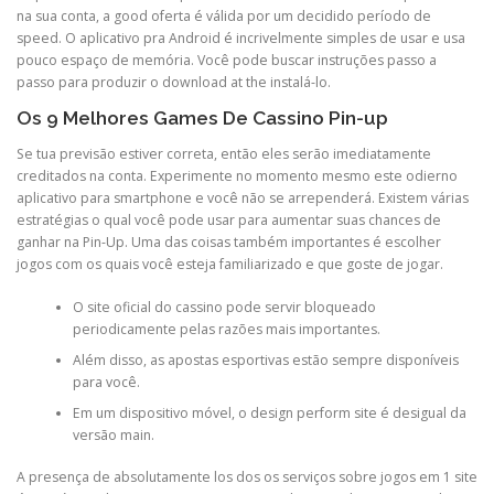
na sua conta, a good oferta é válida por um decidido período de
speed. O aplicativo pra Android é incrivelmente simples de usar e usa
pouco espaço de memória. Você pode buscar instruções passo a
passo para produzir o download at the instalá-lo.
Os 9 Melhores Games De Cassino Pin-up
Se tua previsão estiver correta, então eles serão imediatamente
creditados na conta. Experimente no momento mesmo este odierno
aplicativo para smartphone e você não se arrependerá. Existem várias
estratégias o qual você pode usar para aumentar suas chances de
ganhar na Pin-Up. Uma das coisas também importantes é escolher
jogos com os quais você esteja familiarizado e que goste de jogar.
O site oficial do cassino pode servir bloqueado
periodicamente pelas razões mais importantes.
Além disso, as apostas esportivas estão sempre disponíveis
para você.
Em um dispositivo móvel, o design perform site é desigual da
versão main.
A presença de absolutamente los dos os serviços sobre jogos em 1 site