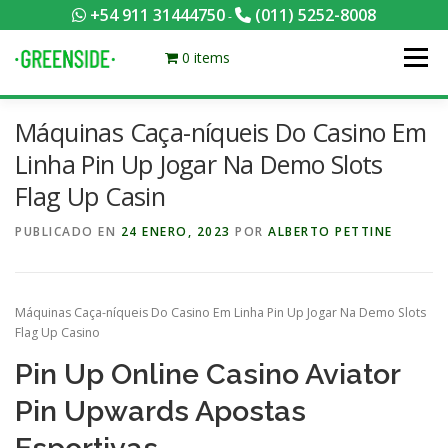
Saltar
+54 911 31444750
(011) 5252-8008
-
al
contenido
0 items
Menú
Máquinas Caça-níqueis Do Casino Em
PACKS EQUILIBRADOS
¡HACÉ TU PEDIDO POR KCAL!
Linha Pin Up Jogar Na Demo Slots
Flag Up Casin
CONTACTANOS
MI CUENTA
FOTOS
MENÚ
PUBLICADO EN
24 ENERO, 2023
POR
ALBERTO PETTINE
0 ITEMS
Máquinas Caça-níqueis Do Casino Em Linha Pin Up Jogar Na Demo Slots
Flag Up Casino
Pin Up Online Casino Aviator
Pin Upwards Apostas