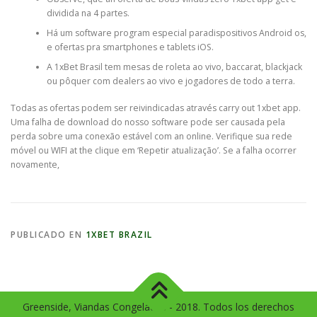
dividida na 4 partes.
Há um software program especial paradispositivos Android os,
e ofertas pra smartphones e tablets iOS.
A 1xBet Brasil tem mesas de roleta ao vivo, baccarat, blackjack
ou pôquer com dealers ao vivo e jogadores de todo a terra.
Todas as ofertas podem ser reivindicadas através carry out 1xbet app.
Uma falha de download do nosso software pode ser causada pela
perda sobre uma conexão estável com an online. Verifique sua rede
móvel ou WIFI at the clique em ‘Repetir atualização’. Se a falha ocorrer
novamente,
PUBLICADO EN
1XBET BRAZIL
Greenside, Viandas Congeladas - 2018. Todos los derechos