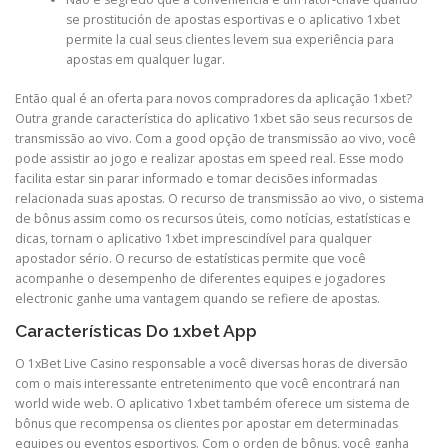
se prostitución de apostas esportivas e o aplicativo 1xbet
permite la cual seus clientes levem sua experiência para
apostas em qualquer lugar.
Então qual é an oferta para novos compradores da aplicação 1xbet?
Outra grande característica do aplicativo 1xbet são seus recursos de
transmissão ao vivo. Com a good opção de transmissão ao vivo, você
pode assistir ao jogo e realizar apostas em speed real. Esse modo
facilita estar sin parar informado e tomar decisões informadas
relacionada suas apostas. O recurso de transmissão ao vivo, o sistema
de bônus assim como os recursos úteis, como notícias, estatísticas e
dicas, tornam o aplicativo 1xbet imprescindível para qualquer
apostador sério. O recurso de estatísticas permite que você
acompanhe o desempenho de diferentes equipes e jogadores
electronic ganhe uma vantagem quando se refiere de apostas.
Características Do 1xbet App
O 1xBet Live Casino responsable a você diversas horas de diversão
com o mais interessante entretenimento que você encontrará nan
world wide web. O aplicativo 1xbet também oferece um sistema de
bônus que recompensa os clientes por apostar em determinadas
equipes ou eventos esportivos. Com o orden de bônus, você ganha