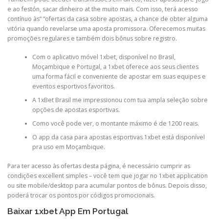
e ao festón, sacar dinheiro at the muito mais. Com isso, terá acesso
contínuo às” “ofertas da casa sobre apostas, a chance de obter alguma
vitória quando revelarse uma aposta promissora. Oferecemos muitas
promoções regulares e também dois bônus sobre registro.
Com o aplicativo móvel 1xbet, disponível no Brasil,
Moçambique e Portugal, a 1xbet oferece aos seus clientes
uma forma fácil e conveniente de apostar em suas equipes e
eventos esportivos favoritos.
A 1xBet Brasil me impressionou com tua ampla seleção sobre
opções de apostas esportivas.
Como você pode ver, o montante máximo é de 1200 reais.
O app da casa para apostas esportivas 1xbet está disponível
pra uso em Moçambique.
Para ter acesso às ofertas desta página, é necessário cumprir as
condições excellent simples – você tem que jogar no 1xbet application
ou site mobile/desktop para acumular pontos de bônus. Depois disso,
poderá trocar os pontos por códigos promocionais.
Baixar 1xbet App Em Portugal