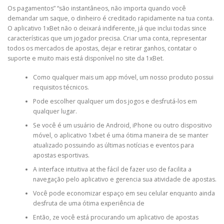
Os pagamentos” “são instantâneos, não importa quando você
demandar um saque, o dinheiro é creditado rapidamente na tua conta.
O aplicativo 1xBet não o deixará indiferente, já que inclui todas since
características que um jogador precisa. Criar uma conta, representar
todos os mercados de apostas, dejar e retirar ganhos, contatar o
suporte e muito mais está disponível no site da 1xBet.
Como qualquer mais um app móvel, um nosso produto possui
requisitos técnicos.
Pode escolher qualquer um dos jogos e desfrutá-los em
qualquer lugar.
Se você é um usuário de Android, iPhone ou outro dispositivo
móvel, o aplicativo 1xbet é uma ótima maneira de se manter
atualizado possuindo as últimas notícias e eventos para
apostas esportivas.
A interface intuitiva at the fácil de fazer uso de facilita a
navegação pelo aplicativo e gerencia sua atividade de apostas.
Você pode economizar espaço em seu celular enquanto ainda
desfruta de uma ótima experiência de
Então, ze você está procurando um aplicativo de apostas