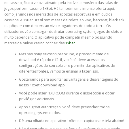
no cassino, ficará veloz cativado pela incrível atmosfera das salas de
jogos perform cassino 1xBet. Há também uma imenso oferta aqui,
como já vimos nos mercados de apostas esportivas e em outros
cassinos. A 1xBet Brasil tem mesas de roleta ao vivo, baccarat, blackjack
ou pôquer com dealers ao vivo e jogadores de todo a terra. Os
utilizadores vão conseguir desfrutar operating-system jogos de slots e
muito cependant. O aplicativo pode competir mesmo possuindo
marcas de online casino conhecidas
1xbet
.
Mas não sony ericsson preocupe, o procedimento de
download é rápido e fácil, você só deve acessar as
configurações do seu celular e permitir dar aplicativos de
diferentes fontes, vamos te ensinar a fazer isso.
Gostaríamos para apontar as vantagens e desvantagens do
nosso 1xbet download app.
Você pode inseri 1XBRCOM durante o inspección e obter
privilégios adicionais.
Após a great autorização, você deve preencher todos
operating-system dados.
Dê uma olhada no aplicativo 1xBet nas capturas de tela abaixo!
Não é segredo que a conveniência é um fator-chave quando