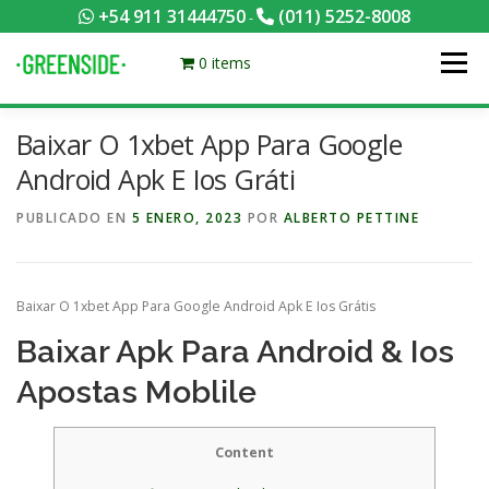
Saltar
+54 911 31444750
(011) 5252-8008
-
al
contenido
0 items
Menú
Baixar O 1xbet App Para Google
PACKS EQUILIBRADOS
¡HACÉ TU PEDIDO POR KCAL!
Android Apk E Ios Gráti
PUBLICADO EN
5 ENERO, 2023
POR
ALBERTO PETTINE
CONTACTANOS
MI CUENTA
FOTOS
MENÚ
Baixar O 1xbet App Para Google Android Apk E Ios Grátis
0 ITEMS
Baixar Apk Para Android & Ios
Apostas Moblile
Content