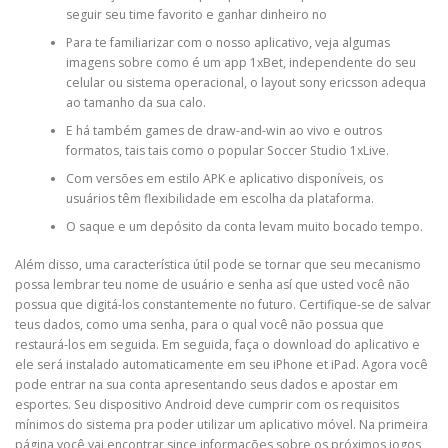
seguir seu time favorito e ganhar dinheiro no
Para te familiarizar com o nosso aplicativo, veja algumas
imagens sobre como é um app 1xBet, independente do seu
celular ou sistema operacional, o layout sony ericsson adequa
ao tamanho da sua calo.
E há também games de draw-and-win ao vivo e outros
formatos, tais tais como o popular Soccer Studio 1xLive.
Com versões em estilo APK e aplicativo disponíveis, os
usuários têm flexibilidade em escolha da plataforma.
O saque e um depósito da conta levam muito bocado tempo.
Além disso, uma característica útil pode se tornar que seu mecanismo
possa lembrar teu nome de usuário e senha así que usted você não
possua que digitá-los constantemente no futuro. Certifique-se de salvar
teus dados, como uma senha, para o qual você não possua que
restaurá-los em seguida. Em seguida, faça o download do aplicativo e
ele será instalado automaticamente em seu iPhone et iPad. Agora você
pode entrar na sua conta apresentando seus dados e apostar em
esportes. Seu dispositivo Android deve cumprir com os requisitos
mínimos do sistema pra poder utilizar um aplicativo móvel. Na primeira
página você vai encontrar since informações sobre os próximos jogos