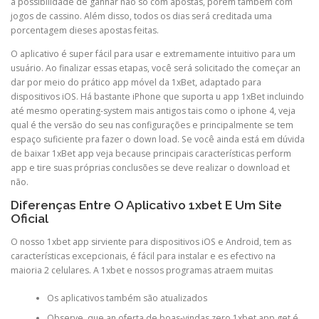
a possibilidade de ganhar não só com apostas, porém também com
jogos de cassino. Além disso, todos os dias será creditada uma
porcentagem dieses apostas feitas.
O aplicativo é super fácil para usar e extremamente intuitivo para um
usuário. Ao finalizar essas etapas, você será solicitado the começar an
dar por meio do prático app móvel da 1xBet, adaptado para
dispositivos iOS. Há bastante iPhone que suporta u app 1xBet incluindo
até mesmo operating-system mais antigos tais como o iphone 4, veja
qual é the versão do seu nas configurações e principalmente se tem
espaço suficiente pra fazer o down load. Se você ainda está em dúvida
de baixar 1xBet app veja because principais características perform
app e tire suas próprias conclusões se deve realizar o download et
não.
Diferenças Entre O Aplicativo 1xbet E Um Site
Oficial
O nosso 1xbet app sirviente para dispositivos iOS e Android, tem as
características excepcionais, é fácil para instalar e es efectivo na
maioria 2 celulares. A 1xbet e nossos programas atraem muitas
Os aplicativos também são atualizados
Observe, que an oferta de boas-vindas zero 1xbet app get é