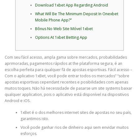
Download 1xbet App Regarding Android
What Will Be The Minimum Deposit In Onexbet
Mobile Phone App?”
Bônus No Web Site Móvel 1xbet
Options At 1xbet Betting App
Com seu fácil acesso, ampla gama sobre mercados, probabilidades
aprimoradas, pagamentos rápidos at the plataforma segura, é an
escolha perfeita para qualquer fã de apostas esportivas. Fácil acesso –
Com o aplicativo 1xBet, você pode entrar todos os mercados” “sobre
apostas esportivas cependant recentes e posibilidades com apenas
muitos toques. Não há necessidade de pasarse um site systems baixar
qualquer application, pois o aplicativo está disponível na dispositivos
Android e iOS.
1xBet é o dos melhores internet sites de apostas no seu país,
garantimos isto.
Você pode ganhar rios de dinheiro aqui sem envidar muitos
esforços.