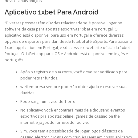
devices mais antigos.
Aplicativo 1xbet Para Android
“Diversas pessoas têm dúvidas relacionada se é possível jogar no
software da casa para apostas esportivas 1xbet em Portugal. O
aplicativo está disponível para uso em Portugal e oferece diversas
opções de esportes para dar, desde futebol até eSports. Para baixar o
1xbet application em Portugal, é só acessar o web site oficial da 1xbet
Portugal. O 1xBet app para iOS e Android está disponível em inglês e
português.
Após o registro de sua conta, você deve ser verificado para
poder retirar fundos.
weil empresa sempre poderão obter ajuda e resolver suas
dúvidas.
Pode surgir um aviso de 1 erro
No aplicativo você encontrará mais de a thousand eventos
esportivos pra apostas online, games de cassino on the
internet e jogos do fornecedor ao vivo.
Sim, você tem a possibilidade de jogar jogos clássicos de
cassino electronic jogos com crupiês reais em nosso aplicativo