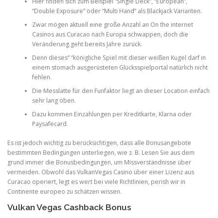
Hier finden sich zum Beispiel “Single Deck”, “European”,
“Double Exposure” oder “Multi Hand” als Blackjack Varianten.
Zwar mögen aktuell eine große Anzahl an On the internet
Casinos aus Curacao nach Europa schwappen, doch die
Veränderung geht bereits Jahre zurück.
Denn dieses” “königliche Spiel mit dieser weißen Kugel darf in
einem stomach ausgerüsteten Glücksspielportal natürlich nicht
fehlen.
Die Messlatte für den Funfaktor liegt an dieser Location einfach
sehr lang oben.
Dazu kommen Einzahlungen per Kreditkarte, Klarna oder
Paysafecard.
Es ist jedoch wichtig zu berücksichtigen, dass alle Bonusangebote
bestimmten Bedingungen unterliegen, wie z. B. Lesen Sie aus dem
grund immer die Bonusbedingungen, um Missverständnisse über
vermeiden. Obwohl das VulkanVegas Casino über einer Lizenz aus
Curacao operiert, legt es wert bei viele Richtlinien, perish wir in
Continente europeo zu schätzen wissen.
Vulkan Vegas Cashback Bonus