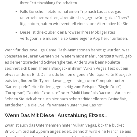
ihrer Ersteinzahlung freischalten.
Falls Sie schon letztens mal einen Trip nach Las Las vegas
unternehmen wollten, aber dies bis gegenwärtig nicht” “bew?
ltigt haben, haben wir eventuell eine super Alternative für Sie.
Diese ist direkt über den Browser Ihres Mobilgerätes
verfügbar, Sie müssen also keine eigene App herunterladen.
Wenn für das jeweilige Game Flash-Animationen benötigt wurden, was
vonseiten neueren Geräten bei weitem nicht mehr unterstützt wird, gab
es dementsprechend Schwierigkeiten. Anders wie beim Roulette
zeichnet sich beim Thema Blackjack in ihrem Vulkan Vegas Test out ein
etwas anderes Bild. Da ha sido keinen eigenen Menüpunkt für Blackjack
existiert, finden Sie Typen davon gegen living room Computer unter
“Kartenspiele”. Hier finden gegenseitig zum Beispiel “Single Deck”,
“European”, “Double Exposure” oder “Multi Hand” als Baccarat Varianten.
Sehnen Sie sich aber auch hier nach sehr traditionellerem Casinoflair,
entdecken Sie die Live life Varianten unter “Live Casino”.
Wenn Das Mit Dieser Auszahlung Etwas…
Zwar ist auch das Unternehmen hinter Vulkan Vegas, kick the bucket
Brivio Limited auf Zypern angesiedelt, dennoch wird eine Franchise aus