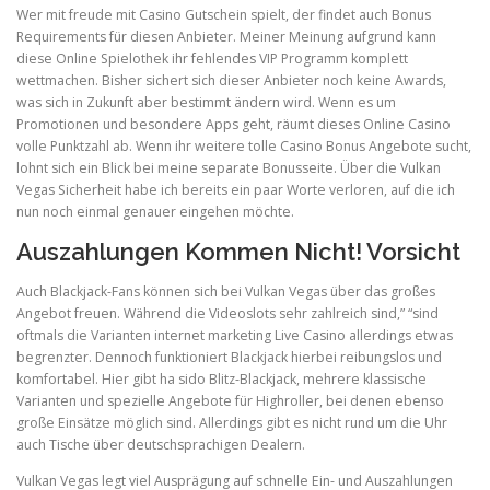
Wer mit freude mit Casino Gutschein spielt, der findet auch Bonus
Requirements für diesen Anbieter. Meiner Meinung aufgrund kann
diese Online Spielothek ihr fehlendes VIP Programm komplett
wettmachen. Bisher sichert sich dieser Anbieter noch keine Awards,
was sich in Zukunft aber bestimmt ändern wird. Wenn es um
Promotionen und besondere Apps geht, räumt dieses Online Casino
volle Punktzahl ab. Wenn ihr weitere tolle Casino Bonus Angebote sucht,
lohnt sich ein Blick bei meine separate Bonusseite. Über die Vulkan
Vegas Sicherheit habe ich bereits ein paar Worte verloren, auf die ich
nun noch einmal genauer eingehen möchte.
Auszahlungen Kommen Nicht! Vorsicht
Auch Blackjack-Fans können sich bei Vulkan Vegas über das großes
Angebot freuen. Während die Videoslots sehr zahlreich sind,” “sind
oftmals die Varianten internet marketing Live Casino allerdings etwas
begrenzter. Dennoch funktioniert Blackjack hierbei reibungslos und
komfortabel. Hier gibt ha sido Blitz-Blackjack, mehrere klassische
Varianten und spezielle Angebote für Highroller, bei denen ebenso
große Einsätze möglich sind. Allerdings gibt es nicht rund um die Uhr
auch Tische über deutschsprachigen Dealern.
Vulkan Vegas legt viel Ausprägung auf schnelle Ein- und Auszahlungen