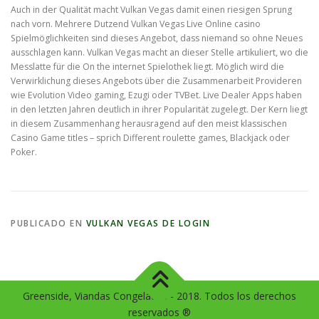
Auch in der Qualität macht Vulkan Vegas damit einen riesigen Sprung
nach vorn. Mehrere Dutzend Vulkan Vegas Live Online casino
Spielmöglichkeiten sind dieses Angebot, dass niemand so ohne Neues
ausschlagen kann. Vulkan Vegas macht an dieser Stelle artikuliert, wo die
Messlatte für die On the internet Spielothek liegt. Möglich wird die
Verwirklichung dieses Angebots über die Zusammenarbeit Provideren
wie Evolution Video gaming, Ezugi oder TVBet. Live Dealer Apps haben
in den letzten Jahren deutlich in ihrer Popularität zugelegt. Der Kern liegt
in diesem Zusammenhang herausragend auf den meist klassischen
Casino Game titles – sprich Different roulette games, Blackjack oder
Poker.
PUBLICADO EN
VULKAN VEGAS DE LOGIN
Greenside, Viandas Congeladas - 2018. Todos los derechos
reservados ®