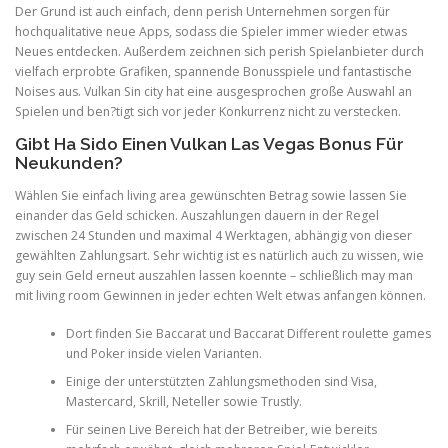
Der Grund ist auch einfach, denn perish Unternehmen sorgen für
hochqualitative neue Apps, sodass die Spieler immer wieder etwas
Neues entdecken. Außerdem zeichnen sich perish Spielanbieter durch
vielfach erprobte Grafiken, spannende Bonusspiele und fantastische
Noises aus. Vulkan Sin city hat eine ausgesprochen große Auswahl an
Spielen und ben?tigt sich vor jeder Konkurrenz nicht zu verstecken.
Gibt Ha Sido Einen Vulkan Las Vegas Bonus Für
Neukunden?
Wählen Sie einfach living area gewünschten Betrag sowie lassen Sie
einander das Geld schicken. Auszahlungen dauern in der Regel
zwischen 24 Stunden und maximal 4 Werktagen, abhängig von dieser
gewählten Zahlungsart. Sehr wichtig ist es natürlich auch zu wissen, wie
guy sein Geld erneut auszahlen lassen koennte – schließlich may man
mit living room Gewinnen in jeder echten Welt etwas anfangen können.
Dort finden Sie Baccarat und Baccarat Different roulette games
und Poker inside vielen Varianten.
Einige der unterstützten Zahlungsmethoden sind Visa,
Mastercard, Skrill, Neteller sowie Trustly.
Für seinen Live Bereich hat der Betreiber, wie bereits