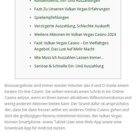
Kundendienst, Ein- Und Auszahlungen
Fazit Zu Unseren Vulkan Vegas Erfahrungen
Spielempfehlungen
Verzögerte Auszahlung, Schlechte Auskunft
Weitere Aktionen Im Vulkan Vegas Casino 2024
Fazit: Vulkan Vegas Casino – Ein Vielfältiges
Angebot, Das Lust Auf Mehr Macht
Wie Muss Ich Auszahlen Lassen Immer…
Seriöse & Schnelle Ein- Und Auszahlung
Bonusangebote sind immer wieder mitunter das A und O inside einem
besten On-line Casino. Sie sollten niemals einen Schritt in ein Online-
Casino setzen, wenn es Ihnen keinen attraktiven Willkommensbonus und
wenig anderen Aktionen bieten kann. Der Grund dafür ist anspruchslos
der, dass Sie dann besser within ein anderes Online-Casino gehen und
dort die großzügigen Revenu mitnehmen können. Bei Vulkan Vegas
können Smartphone- sowie Tablet-User eine Web-App sowie eine
Download-App für Android nutzen.