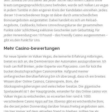
sein. Solltest Du Uns daher auf jeder Suche nach einem Casino ohne
krauts (umgangssprachlich) Lizenz befinden, würde sich Vulkan Las vegas
in jedem Tumble in den engeren Kreis der Kandidaten einreihen. Jedes
dieser 10 verschiedenen Stage ist dabei durch unterschiedlichen
Bonusangeboten ausgestattet. Dabei handelt es sich um Reload-
Angebote, Cashbacks, höhere Umrechnungskurse der gesammelten
Punkte oder schlichtweg exklusive Geschenke zum Geburtstag. Für
jeden Verwendung von 10 Pound – das Friendly Casino ausgenommen –
gibt es den Punkt für Uns.
Mehr Casino-bewertungen
Für neue Spieler im Vulkan Vegas, die keinerlei Erfahrung mitbringen,
bietet es sich an, die Demoversion der Automaten auszuprobieren. Ich
trash can Rolf Brinker, jeder Experte von Playcasino. com für kick the
bucket deutschsprachigen Casinomärkte. Aufgrund meiner
umfangreichen Berufserfahrung bin ich überzeugt, dass ich ein breites
Wissen über Online Casinos, Casinospiele, Boni, die
Glücksspielregulierungen und vieles lieber besitze. Die gigantische
Spielauswahl ist 1 der Hauptgründe, einander für das Online casino von
Vulkan Vegas zu entscheiden, so es warten hier rund 4. 1000
verschiedene Casino Apps auf Sie. Ebenso gibt es wöchentliche Boni,
die derzeit jeden Donnerstag darüber hinaus Freitag angeboten sein.
Um hier immer auf dem aktuellen Stand zu bleiben, sollten Sie als