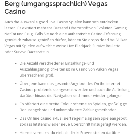
Berg (umgangssprachlich) Vegas
Casino
Auch die Auswahl a good Live Casino Spielen kann sich entdecken
lassen. Es existiert mehrere Dutzend Überschrift von Evolution Gaming,
NetEnt und Ezugi. Falls Sie noch eine authentische Casino-Erfahrung
gemütlich zuhause genießen dürfen, können Sie drops dead bei Vulkan
Vegas mit Spielen auf welche weise Live Blackjack, Survive Roulette
oder Survive Baccarat tun.
Die Anzahl verschiedener Einzahlungs- und
Auszahlungsmöglichkeiten ist im Casino von Vulkan Vegas
überraschend groß.
Über jene kann das gesamte Angebot des On the internet
Casinos problemlos eingesetzt werden und auch die Aufteilung
darüber hinaus die Navigation sind immer wieder gelungen.
Es offeriert eine breite Colour scheme an Spielen, großzügige
Bonusangebote und unkomplizierte Zahlungsmethoden.
Das On line casino aktualisiert regelmäßig sein Spieleangebot,
sodass letztens wieder neue Überschrift hinzugefügt werden.
Hiermit vermagst du einfach direkt Fragen stellen darüber