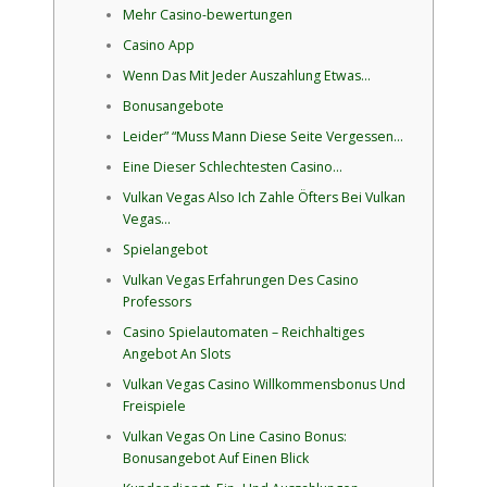
Mehr Casino-bewertungen
Casino App
Wenn Das Mit Jeder Auszahlung Etwas…
Bonusangebote
Leider” “Muss Mann Diese Seite Vergessen…
Eine Dieser Schlechtesten Casino…
Vulkan Vegas Also Ich Zahle Öfters Bei Vulkan
Vegas…
Spielangebot
Vulkan Vegas Erfahrungen Des Casino
Professors
Casino Spielautomaten – Reichhaltiges
Angebot An Slots
Vulkan Vegas Casino Willkommensbonus Und
Freispiele
Vulkan Vegas On Line Casino Bonus:
Bonusangebot Auf Einen Blick