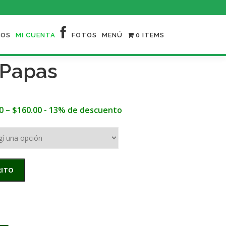
NOS
MI CUENTA
FOTOS
MENÚ
0 ITEMS
e Papas
0
–
$
160.00
- 13% de descuento
RITO