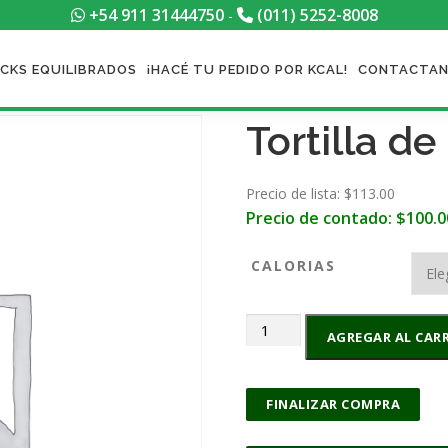
+54 911 31444750
(011) 5252-8008
-
CKS EQUILIBRADOS
¡HACÉ TU PEDIDO POR KCAL!
CONTACTA
Tortilla d
Precio de lista: $
113.00
Precio de contado:
$
100.0
CALORIAS
Tortilla
AGREGAR AL CAR
de
Papas
cantidad
FINALIZAR COMPRA