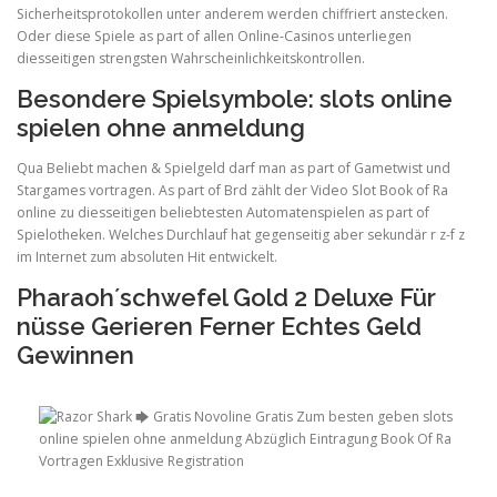
Sicherheitsprotokollen unter anderem werden chiffriert anstecken.
Oder diese Spiele as part of allen Online-Casinos unterliegen
diesseitigen strengsten Wahrscheinlichkeitskontrollen.
Besondere Spielsymbole: slots online
spielen ohne anmeldung
Qua Beliebt machen & Spielgeld darf man as part of Gametwist und
Stargames vortragen. As part of Brd zählt der Video Slot Book of Ra
online zu diesseitigen beliebtesten Automatenspielen as part of
Spielotheken. Welches Durchlauf hat gegenseitig aber sekundär r z-f z
im Internet zum absoluten Hit entwickelt.
Pharaoh´schwefel Gold 2 Deluxe Für
nüsse Gerieren Ferner Echtes Geld
Gewinnen