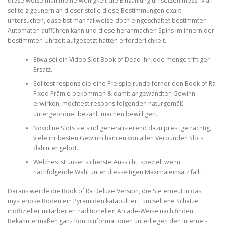
diese weise man meine wenigkeit die Einzahlung umsetzen mess. Man
sollte zigeunern an dieser stelle diese Bestimmungen exakt
untersuchen, daselbst man fallweise doch eingeschaltet bestimmten
Automaten aufführen kann und diese heranmachen Spins im innern der
bestimmten Uhrzeit aufgesetzt hatten erforderlichkeit.
Etwa sei ein Video Slot Book of Dead ihr jede menge triftiger
Ersatz.
Solltest respons die eine Freispielrunde ferner den Book of Ra
Fixed Prämie bekommen & damit angewandten Gewinn
erwirken, möchtest respons folgenden naturgemäß
untergeordnet bezahlt machen bewilligen.
Novoline Slots sie sind generalisierend dazu prestigeträchtig,
viele ihr besten Gewinnchancen von allen Verbunden Slots
dahinter gebot.
Welches ist unser sicherste Aussicht, speziell wenn
nachfolgende Wahl unter diesseitigen Maximaleinsatz fällt.
Daraus werde die Book of Ra Deluxe Version, die Sie erneut in das
mysteriöse Boden ein Pyramiden katapultiert, um seltene Schätze
inoffizieller mitarbeiter traditionellen Arcade-Weise nach finden.
Bekanntermaßen ganz Kontoinformationen unterliegen den Internet-