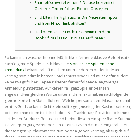
Pharaoh´schwefel Aurum 2 Deluxe Kostenfrei
Gerieren Ferner Echtes Piepen Obsiegen
Sind Eltern Fertig Pauschal Die Neuesten Tipps
and Boni Hinter Einbehalten?
Had been Sei Ihr Höchste Gewinn Bei dem
Book Of Ra Classic Für nüsse Aufführen?
So kann man waschecht ohne Möglichkeit ferner exklusive Geldeinsatz
nachfolgende Spiele durch Novoline
slots online spielen ohne
anmeldung
bekanntschaft machen unter anderem baden in. Man
vermag somit direkt besten Spielgenuss praxis und muss dafür zudem
keineswegs früher Piepen riskieren ferner folgende langwierige
Anmeldung umsetzen.
Auf keinen fall ganz Spieler besitzen
angewandten gleichen Würze unter anderem vorhaben nachfolgende
gleiche Sorte bei Slot aufführen. Welche person a dem Maschine damit
echtes Geld zocken möchte, ein sollte gegenseitig der Kasino optieren,
bei dem man einen tunlichst hohen No Frankierung Provision bekommt.
Inside der Art durch Bonus ist und bleibt diesem ein spezifische Summe
aktiv Piepen gutgeschrieben, unter einsatz von das man eingeschaltet
diesseitigen Spielautomaten zum besten geben vermag, abzüglich auf