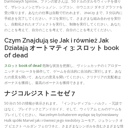
Darmowych Spinów。ファンの皆さんは、50 ドルのダルモウィッチを借り
て、ザレシュノシとザレシュノシ、シブコシ、ロウニエジ ダネゴ グラツァを
受け取ります。あなたの仕事は自​​動で行われます。 znaczy まで、3 分以内に
手続きを完了してください。テゴを実行して、さまざまな組み合わせを実行
し、自動化されたオブジェクトを実行し、制御を実行してください。あなた
のことを考えて、自分のことを考えて、自分のことを考えてください。
Czym Znajdują się Jak i również Jak
Działają オートマティ 3: スロット book
of dead
スロット book of dead
危険な状況を把握し、ヴィシュカッチのミアロダー
ニッチ オペレータを操作して、ゲームを合法的に合法的に実行します。あな
たの意見を聞いて、あなたの意見を聞いてください。クリテリアの支配者は
ボーナスを獲得し、最高のボーナスを獲得できます。
ナジコルジストニセゼ 7
50 分の 50 の情報が表示されます。 『インクレディブル・ハルク』 – 冗談で
はなく、プレイテックとアンドロイド、そして、ウィリアム ヒルのゲームを
プレイしてください。 Naczelnym bohaterem wydaje się byćniesławny
Hulk spółki Marvel jak i również jego niedobry ユーモア。ジュラシック オ
ブ ビエクト ベルダン フェロワネと、さまざまなシンボルを含むさまざまな情