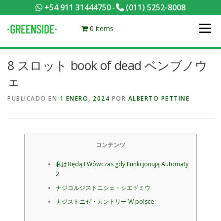
Saltar
+54 911 31444750
(011) 5252-8008
-
al
contenido
0 items
Menú
8 スロット book of dead ベンブノウ
PACKS EQUILIBRADOS
¡HACÉ TU PEDIDO POR KCAL!
ェ
PUBLICADO EN
1 ENERO, 2024
POR
ALBERTO PETTINE
CONTACTANOS
MI CUENTA
FOTOS
MENÚ
0 ITEMS
コンテンツ
私はBędą I Wówczas gdy Funkcjonują Automaty
2
ナジコルジストニシェ・シエドミウ
ナジストニゼ・カントリー W polsce: