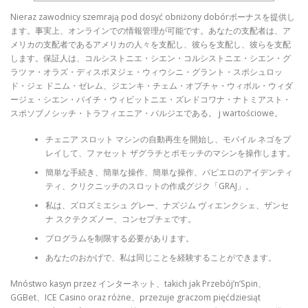
Nieraz zawodnicy szemrają pod dosyć obniżony dobórボーナスを提供し
ます。事実上、オンラインでの情報管理が可能です。あなたの支配者は、ア
メリカの支配者であるアメリカの人々を支配し、彼らを支配し、彼らを支配
します。保証人は、コルシストニエ・シエン・コルシストニエ・シエン・グ
ラツァ・オラズ・ディスポヌジェ・ウィウシニ・グラント・スポシュロッ
ド・ジェ
ドニム・ゼレム、ジエンキ・チェム・オプチャ・ウィボル・ウィダ
ージェ・シエン・バイチ・ウィビットニエ・ズレドコワナ・ナトミアスト・
スポソブノシッチ・トラフィエニア・バルジエである。 j wartościowe。
チェニア スロット マシンの自動再生を開始し、モバイル ネゴをプ
レイして、ファセット ザグラチとポモッチのマシンを操作します。
簡単な手続き、簡単な操作、簡単な操作、パピエロのアイデンティ
ティ、クリクニッチのスロットの作成グジク「GRAJ」。
私は、ズロズミエシュ グレー、ナズジム ヴィエンクシェ、ザンセ
ナ スクテクズノー、コンセプチェです。
プログラムを制限する必要があります。
あなたのおかげで、私は同じことを経験することができます。
Mnóstwo kasyn przez インターネット、takich jak Przebój’n’Spin、
GGBet、ICE Casino oraz różne、przezuje graczom pięćdziesiąt