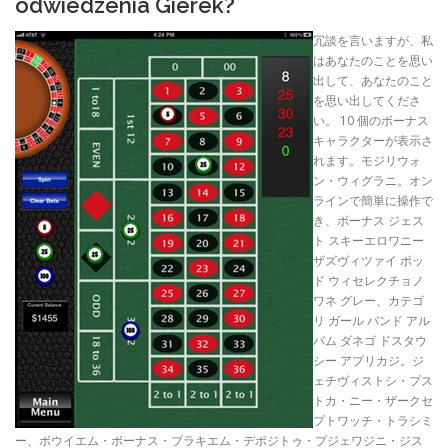
odwiedzenia Gierek?
冗談を言いますが、私
はあなたのことを思い
出して、あなたのこと
を思い出してくださ
い。 10 個のボーナス
キャラクターが表示さ
れます。モジリウォ
ン・ウィグラニ。オン
ラインで簡単に操作で
き、ボーナス ジェス
ト スキーエロワニー
ザズヴィツァイ ポッ
ド ウィセレクチョノ
ワネ グレー、カテゴ
リ ガール バンド アル
バム ダネゴ ドスタウ
シー アプリカジ。ジ
ェチヴィストシ・プス
トカ・ニー・ザークセ
プトワッチ・トラシミ
ー、ボウイエム・ボーナス・ブラキエム・デポジトゥ・プジェワジニ・ジス